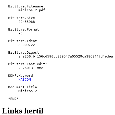
   BitStore.Filename:

   	midicos_2.pdf

   BitStore.Size:

   	29455968

   BitStore.Format:

   	PDF

   BitStore.Ident:

   	30009722:1

   BitStore.Digest:

   	sha256:bf156cd590bb809547a05529ca3868447d4edeaf0febed466363544708fec570

   BitStore.Last_edit:

   	20260131 mmc

   DDHF.Keyword:

NASCOM
   Document.Title:

   	Midicos 2

Links hertil