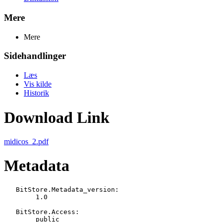
Mere
Mere
Sidehandlinger
Læs
Vis kilde
Historik
Download Link
midicos_2.pdf
Metadata
   BitStore.Metadata_version:

   	1.0

   BitStore.Access:

   	public
