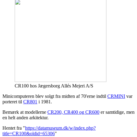
CR100 hos Jægersborg Allés Mejeri A/S
Minicomputeren blev solgt fra midten af 70'erne indtil
CRMINI
var
porteret til
CR801
i 1981.
Bemærk at modellerne
CR200, CR400 og CR600
er samtidige, men
en helt anden arkitektur.
Hentet fra "
https://datamuseum.dk/w/index.php?
title=CR100&oldid=65306
"