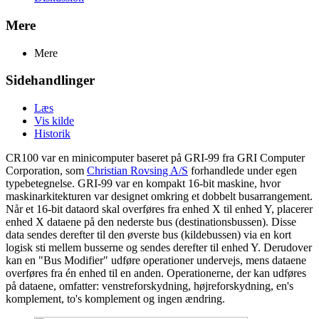
Mere
Mere
Sidehandlinger
Læs
Vis kilde
Historik
CR100 var en minicomputer baseret på GRI-99 fra GRI Computer
Corporation, som
Christian Rovsing A/S
forhandlede under egen
typebetegnelse. GRI-99 var en kompakt 16-bit maskine, hvor
maskinarkitekturen var designet omkring et dobbelt busarrangement.
Når et 16-bit dataord skal overføres fra enhed X til enhed Y, placerer
enhed X dataene på den nederste bus (destinationsbussen). Disse
data sendes derefter til den øverste bus (kildebussen) via en kort
logisk sti mellem busserne og sendes derefter til enhed Y. Derudover
kan en "Bus Modifier" udføre operationer undervejs, mens dataene
overføres fra én enhed til en anden. Operationerne, der kan udføres
på dataene, omfatter: venstreforskydning, højreforskydning, en's
komplement, to's komplement og ingen ændring.