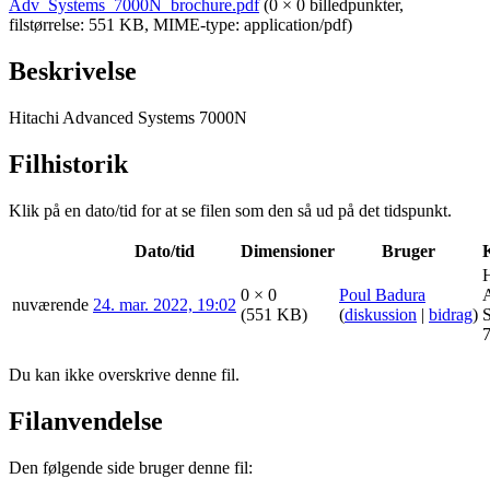
Adv_Systems_7000N_brochure.pdf
(0 × 0 billedpunkter,
filstørrelse: 551 KB, MIME-type:
application/pdf
)
Beskrivelse
Hitachi Advanced Systems 7000N
Filhistorik
Klik på en dato/tid for at se filen som den så ud på det tidspunkt.
Dato/tid
Dimensioner
Bruger
H
0 × 0
Poul Badura
nuværende
24. mar. 2022, 19:02
(551 KB)
(
diskussion
|
bidrag
)
Du kan ikke overskrive denne fil.
Filanvendelse
Den følgende side bruger denne fil: