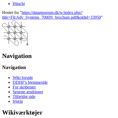
Hitachi
Hentet fra "
https://datamuseum.dk/w/index.php?
title=Fil:Adv_Systems_7000N_brochure.pdf&oldid=33950
"
Navigation
Navigation
Wiki forside
DDHF's hjemmeside
For skribenter
Seneste ændringer
Tilfældig side
Hjælp
Wikiværktøjer