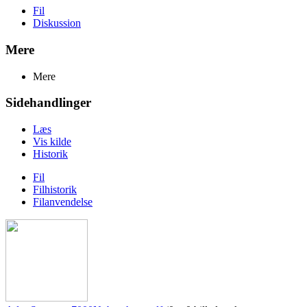
Fil
Diskussion
Mere
Mere
Sidehandlinger
Læs
Vis kilde
Historik
Fil
Filhistorik
Filanvendelse