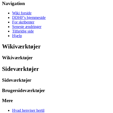
Navigation
Wiki forside
DDHF's hjemmeside
For skribenter
Seneste ændringer
Tilfældig side
Hjælp
Wikiværktøjer
Wikiværktøjer
Sideværktøjer
Sideværktøjer
Brugersideværktøjer
Mere
Hvad henviser hertil