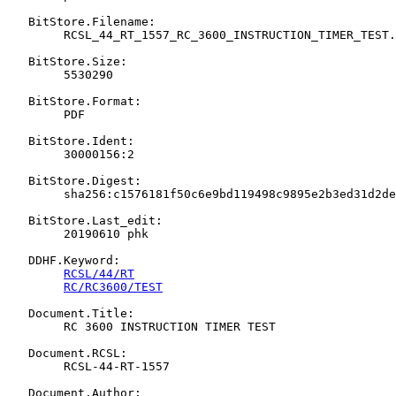
   BitStore.Filename:

   	RCSL_44_RT_1557_RC_3600_INSTRUCTION_TIMER_TEST.pdf

   BitStore.Size:

   	5530290

   BitStore.Format:

   	PDF

   BitStore.Ident:

   	30000156:2

   BitStore.Digest:

   	sha256:c1576181f50c6e9bd119498c9895e2b3ed31d2de9db25fe1b5144bac5f8fcb73

   BitStore.Last_edit:

   	20190610 phk

   DDHF.Keyword:

RCSL/44/RT
RC/RC3600/TEST
   Document.Title:

   	RC 3600 INSTRUCTION TIMER TEST

   Document.RCSL:

   	RCSL-44-RT-1557

   Document.Author:
