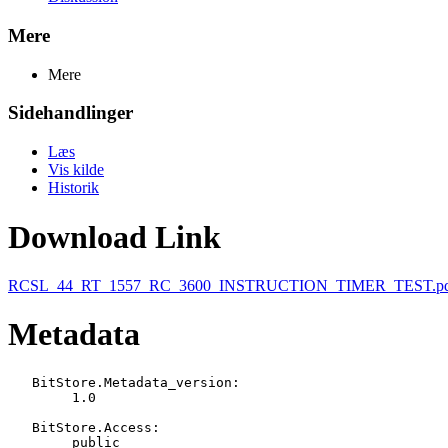
Mere
Mere
Sidehandlinger
Læs
Vis kilde
Historik
Download Link
RCSL_44_RT_1557_RC_3600_INSTRUCTION_TIMER_TEST.p
Metadata
   BitStore.Metadata_version:

   	1.0

   BitStore.Access:

   	public
