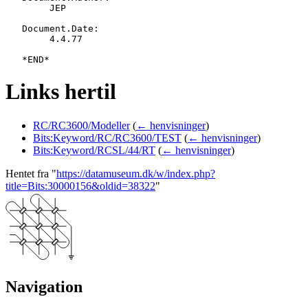
   	JEP

   Document.Date:

   	4.4.77

Links hertil
RC/RC3600/Modeller
(
← henvisninger
)
Bits:Keyword/RC/RC3600/TEST
(
← henvisninger
)
Bits:Keyword/RCSL/44/RT
(
← henvisninger
)
Hentet fra "
https://datamuseum.dk/w/index.php?
title=Bits:30000156&oldid=38322
"
Navigation