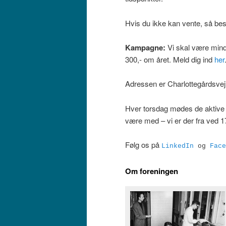
Hvis du ikke kan vente, så be
Kampagne:
Vi skal være mind
300,- om året. Meld dig ind
her
Adressen er Charlottegårdsve
Hver torsdag mødes de aktive i
være med – vi er der fra ved 17
Følg os på
LinkedIn
og
Face
Om foreningen