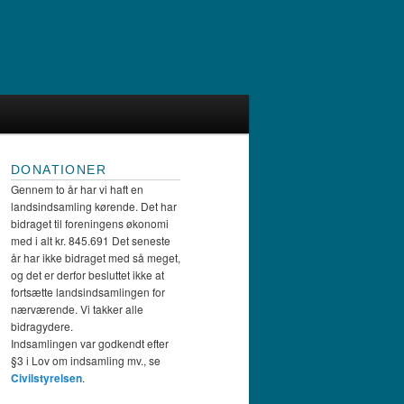
DONATIONER
Gennem to år har vi haft en
landsindsamling kørende. Det har
bidraget til foreningens økonomi
med i alt kr. 845.691 Det seneste
år har ikke bidraget med så meget,
og det er derfor besluttet ikke at
fortsætte landsindsamlingen for
nærværende. Vi takker alle
bidragydere.
Indsamlingen var godkendt efter
§3 i Lov om indsamling mv., se
Civilstyrelsen
.