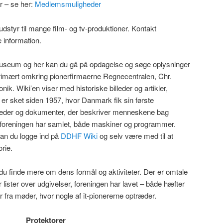
r – se her:
Medlemsmuligheder
dstyr til mange film- og tv-produktioner. Kontakt
 information.
museum og her kan du gå på opdagelse og søge oplysninger
rimært omkring pionerfirmaerne Regnecentralen, Chr.
k. Wiki’en viser med historiske billeder og artikler,
r er sket siden 1957, hvor Danmark fik sin første
leder og dokumenter, der beskriver menneskene bag
r, foreningen har samlet, både maskiner og programmer.
an du logge ind på
DDHF Wiki
og selv være med til at
rie.
 du finde mere om dens formål og aktiviteter. Der er omtale
 lister over udgivelser, foreningen har lavet – både hæfter
fra møder, hvor nogle af it-pionererne optræder.
Protektorer