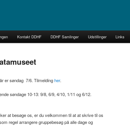
k Forening
ingen
Kontakt DDHF
DDHF Samlinger
Udstillinger
Links
Datamuseet
rs Vind Ebbesen
vår er søndag 7/6. Tilmelding
her
.
lgende søndage 10-13: 9/8, 6/9, 4/10, 1/11 og 6/12.
er at besøge os, er du velkommen til at at skrive til os
 som regel arrangere gruppebesøg på alle dage og