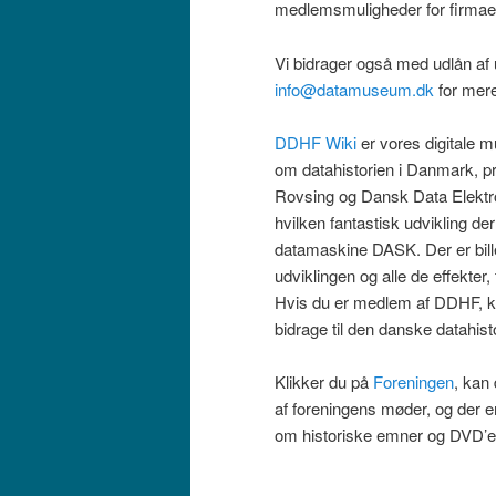
medlemsmuligheder for firmae
Vi bidrager også med udlån af u
info@datamuseum.dk
for mere
DDHF Wiki
er vores digitale 
om datahistorien i Danmark, p
Rovsing og Dansk Data Elektroni
hvilken fantastisk udvikling de
datamaskine DASK. Der er bil
udviklingen og alle de effekte
Hvis du er medlem af DDHF, k
bidrage til den danske datahisto
Klikker du på
Foreningen
, kan
af foreningens møder, og der er
om historiske emner og DVD’er 