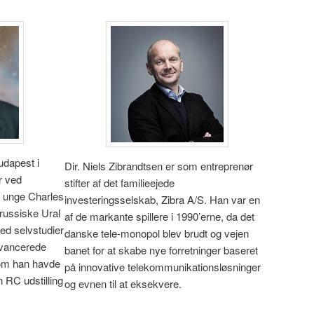
udapest i
Dir. Niels Zibrandtsen er som entreprenør
r ved
stifter af det familieejede
n unge Charles
investeringsselskab, Zibra A/S. Han var en
russiske Ural
af de markante spillere i 1990’erne, da det
ed selvstudier
danske tele-monopol blev brudt og vejen
avancerede
banet for at skabe nye forretninger baseret
om han havde
på innovative telekommunikationsløsninger
 RC udstilling
og evnen til at eksekvere.