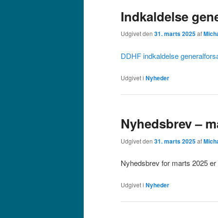
Indkaldelse gen
Udgivet den
31. marts 2025
af
Mich
DDHF indkaldelse generalfors
Udgivet i
Nyheder
Nyhedsbrev – m
Udgivet den
31. marts 2025
af
Mich
Nyhedsbrev for marts 2025 er 
Udgivet i
Nyheder