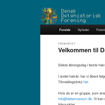
Fortsæt
Fortsæt
Dataarkæologerne
til
til
primært
sekundært
Dansk Datahistoris
indhold
indhold
Hovedmenu
Forside
Nyheder
Foren
FREMHÆVET
Velkommen til 
Udgivet den
6. oktober 2012
af
Ande
Sidste åbningsdag i første hal
I andet halvår, har vi åbent fø
Tilmeldingslinks
her.
Hvis du er en gruppe, som ønsk
info@datamuseum.dk
. Vi kan
tidspunkter.