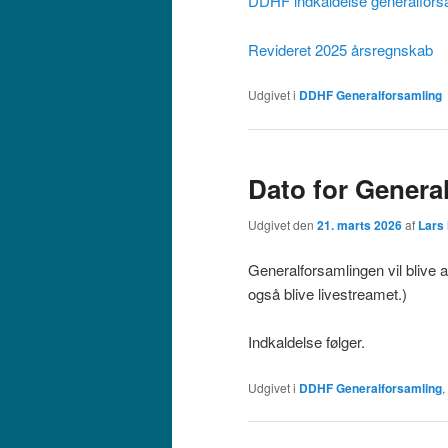
DDHF indkaldelse generalfors
Revideret 2025 årsregnskab
Udgivet i
DDHF Generalforsamling
Dato for Genera
Udgivet den
21. marts 2026
af
Lars
Generalforsamlingen vil blive 
også blive livestreamet.)
Indkaldelse følger.
Udgivet i
DDHF Generalforsamling
,