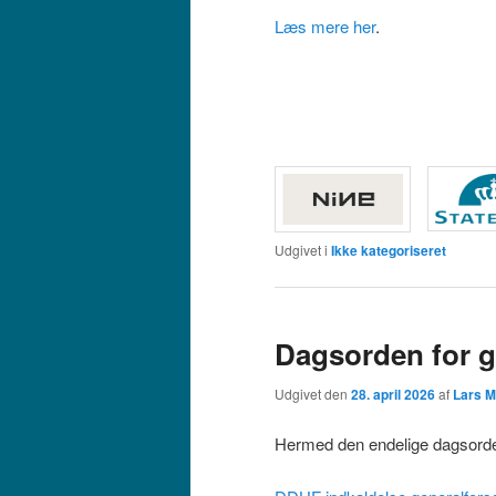
Læs mere her
.
Udgivet i
Ikke kategoriseret
Dagsorden for g
Udgivet den
28. april 2026
af
Lars M
Hermed den endelige dagsorden