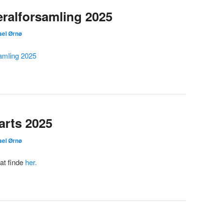
eralforsamling 2025
ael Ørnø
amling 2025
arts 2025
ael Ørnø
at finde
her.