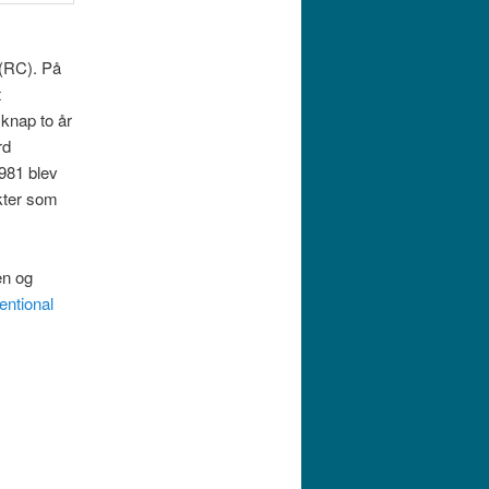
 (RC). På
t
knap to år
rd
1981 blev
kter som
en og
tentional