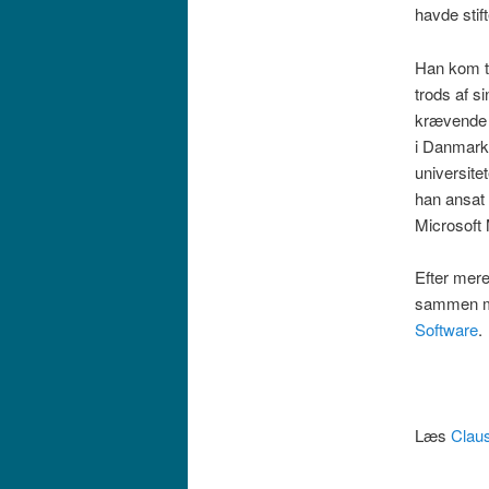
havde stif
Han kom ti
trods af s
krævende p
i Danmark 
universite
han ansat 
Microsoft 
Efter mere
sammen me
Software
.
Læs
Claus