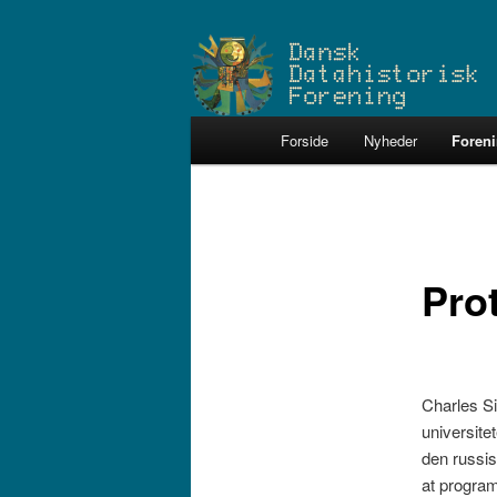
Fortsæt
Dataarkæologerne
til
primært
Dansk Datahistoris
indhold
Hovedmenu
Forside
Nyheder
Foren
Pro
Charles Si
universite
den russis
at progra