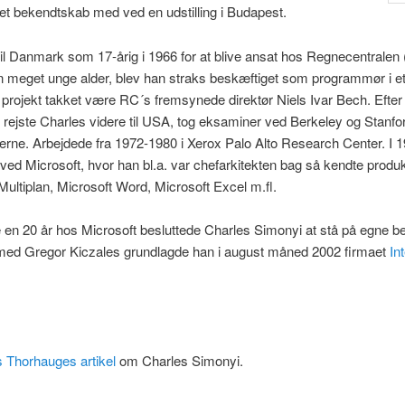
tet bekendtskab med ved en udstilling i Budapest.
l Danmark som 17-årig i 1966 for at blive ansat hos Regnecentralen
in meget unge alder, blev han straks beskæftiget som programmør i e
rojekt takket være RC´s fremsynede direktør Niels Ivar Bech. Efter 
rejste Charles videre til USA, tog eksaminer ved Berkeley og Stanfo
terne. Arbejdede fra 1972-1980 i Xerox Palo Alto Research Center. I 
ved Microsoft, hvor han bl.a. var chefarkitekten bag så kendte produ
Multiplan, Microsoft Word, Microsoft Excel m.fl.
 en 20 år hos Microsoft besluttede Charles Simonyi at stå på egne b
d Gregor Kiczales grundlagde han i august måned 2002 firmaet
In
 Thorhauges artikel
om Charles Simonyi.