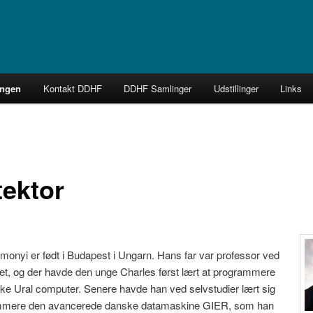
k Forening
ingen
Kontakt DDHF
DDHF Samlinger
Udstillinger
Links
tektor
monyi er født i Budapest i Ungarn. Hans far var professor ved
tet, og der havde den unge Charles først lært at programmere
ke Ural computer. Senere havde han ved selvstudier lært sig
mmere den avancerede danske datamaskine GIER, som han