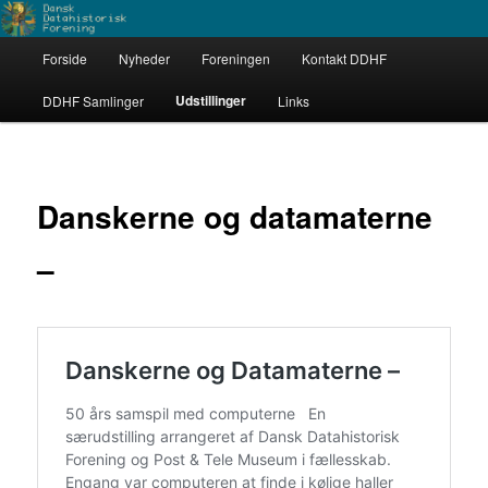
Fortsæt
Dataarkæologerne
til
Hovedmenu
primært
Forside
Nyheder
Foreningen
Kontakt DDHF
indhold
Dansk Datahistorisk Forening
Udstillinger
DDHF Samlinger
Links
Danskerne og datamaterne
–