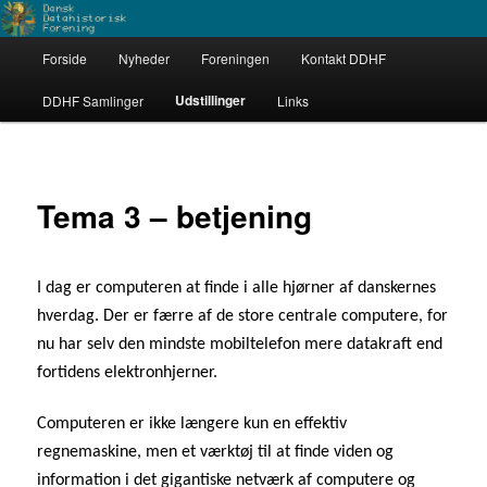
Fortsæt
Dataarkæologerne
til
Hovedmenu
primært
Forside
Nyheder
Foreningen
Kontakt DDHF
indhold
Dansk Datahistorisk Forening
Udstillinger
DDHF Samlinger
Links
Tema 3 – betjening
I dag er computeren at finde i alle hjørner af danskernes
hverdag. Der er færre af de store centrale computere, for
nu har selv den mindste mobiltelefon mere datakraft end
fortidens elektronhjerner.
Computeren er ikke længere kun en effektiv
regnemaskine, men et værktøj til at finde viden og
information i det gigantiske netværk af computere og