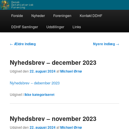
Fortsæt
Fortsæt
Dataarkæologerne
til
til
Hovedmenu
primært
sekundært
Forside
Nyheder
Foreningen
Kontakt DDHF
indhold
indhold
Dansk Datahistorisk Forening
DDHF Samlinger
Udstillinger
Links
Indlægsnavigation
←
Ældre indlæg
Nyere indlæg
→
Nyhedsbrev – december 2023
Udgivet den
22. august 2024
af
Michael Ørnø
Nyhedsbrev – debember 2023
Udgivet i
Ikke kategoriseret
Nyhedsbrev – november 2023
Udgivet den
22. august 2024
af
Michael Ørnø