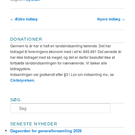
Indlægsnavigation
←
Ældre indlæg
Nyere indlæg
→
DONATIONER
Gennem to år har vi haft en landsindsamling kørende. Det har
bidraget til foreningens økonomi med i alt kr. 845.691 Det seneste år
har ikke bidraget med så meget, og det er derfor besluttet ikke at
fortsætte landsindsamlingen for nærværende. Vi takker alle
bidragydere.
Indsamlingen var godkendt efter §3 i Lov om indsamling mv., se
Civilstyrelsen
.
SØG
S
ø
g
SENESTE NYHEDER
Dagsorden for generalforsamling 2026