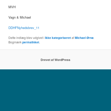
MVH
Vagn & Michael
DDHFNyhedsbrev_11
Dette indlæg blev udgivet i
Ikke kategoriseret
af
Michael Ørnø
.
Bogmærk
permalinket
.
Drevet af WordPress