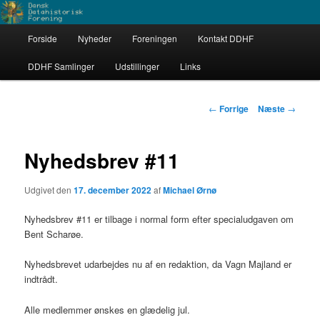
Fortsæt
Dataarkæologerne
til
Hovedmenu
primært
Forside
Nyheder
Foreningen
Kontakt DDHF
indhold
Dansk Datahistorisk Forening
DDHF Samlinger
Udstillinger
Links
Indlægsnavigation
←
Forrige
Næste
→
Nyhedsbrev #11
Udgivet den
17. december 2022
af
Michael Ørnø
Nyhedsbrev #11 er tilbage i normal form efter specialudgaven om
Bent Scharøe.
Nyhedsbrevet udarbejdes nu af en redaktion, da Vagn Majland er
indtrådt.
Alle medlemmer ønskes en glædelig jul.