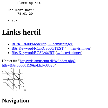
   	Flemming Kam

   Document.Date:

   	78.01.20

Links hertil
RC/RC3600/Modeller
(
← henvisninger
)
Bits:Keyword/RC/RC3600/TEST
(
← henvisninger
)
Bits:Keyword/RCSL/44/RT
(
← henvisninger
)
Hentet fra "
https://datamuseum.dk/w/index.php?
title=Bits:30000159&oldid=38325
"
Navigation