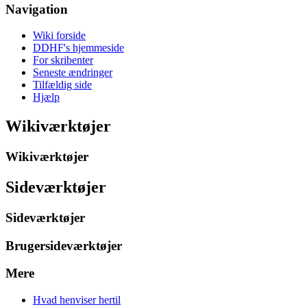
Navigation
Wiki forside
DDHF's hjemmeside
For skribenter
Seneste ændringer
Tilfældig side
Hjælp
Wikiværktøjer
Wikiværktøjer
Sideværktøjer
Sideværktøjer
Brugersideværktøjer
Mere
Hvad henviser hertil