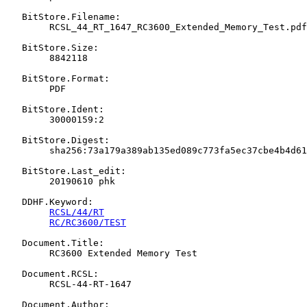
   BitStore.Filename:

   	RCSL_44_RT_1647_RC3600_Extended_Memory_Test.pdf

   BitStore.Size:

   	8842118

   BitStore.Format:

   	PDF

   BitStore.Ident:

   	30000159:2

   BitStore.Digest:

   	sha256:73a179a389ab135ed089c773fa5ec37cbe4b4d6133f9a79e193426752604c873

   BitStore.Last_edit:

   	20190610 phk

   DDHF.Keyword:

RCSL/44/RT
RC/RC3600/TEST
   Document.Title:

   	RC3600 Extended Memory Test

   Document.RCSL:

   	RCSL-44-RT-1647

   Document.Author:
