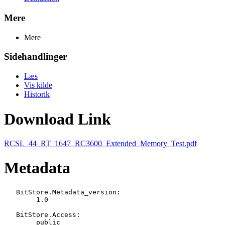
Mere
Mere
Sidehandlinger
Læs
Vis kilde
Historik
Download Link
RCSL_44_RT_1647_RC3600_Extended_Memory_Test.pdf
Metadata
   BitStore.Metadata_version:

   	1.0

   BitStore.Access:

   	public
