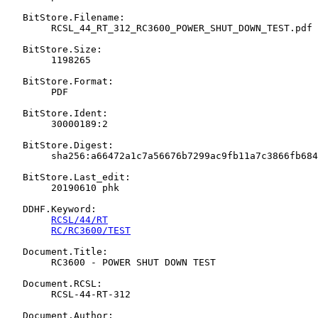
   BitStore.Filename:

   	RCSL_44_RT_312_RC3600_POWER_SHUT_DOWN_TEST.pdf

   BitStore.Size:

   	1198265

   BitStore.Format:

   	PDF

   BitStore.Ident:

   	30000189:2

   BitStore.Digest:

   	sha256:a66472a1c7a56676b7299ac9fb11a7c3866fb6845ea12033101131e2367434a4

   BitStore.Last_edit:

   	20190610 phk

   DDHF.Keyword:

RCSL/44/RT
RC/RC3600/TEST
   Document.Title:

   	RC3600 - POWER SHUT DOWN TEST

   Document.RCSL:

   	RCSL-44-RT-312

   Document.Author:
