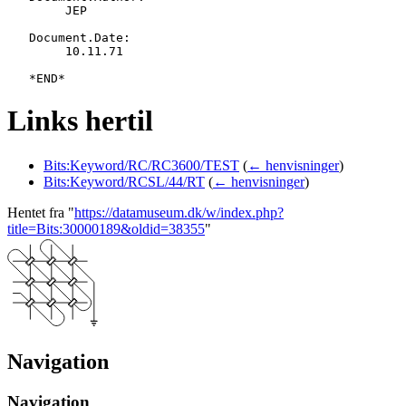
   	JEP

   Document.Date:

   	10.11.71

Links hertil
Bits:Keyword/RC/RC3600/TEST
(
← henvisninger
)
Bits:Keyword/RCSL/44/RT
(
← henvisninger
)
Hentet fra "
https://datamuseum.dk/w/index.php?
title=Bits:30000189&oldid=38355
"
Navigation
Navigation