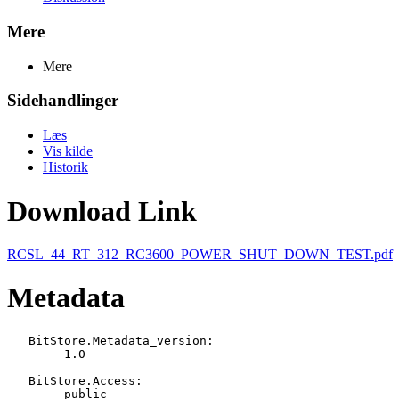
Mere
Mere
Sidehandlinger
Læs
Vis kilde
Historik
Download Link
RCSL_44_RT_312_RC3600_POWER_SHUT_DOWN_TEST.pdf
Metadata
   BitStore.Metadata_version:

   	1.0

   BitStore.Access:

   	public
