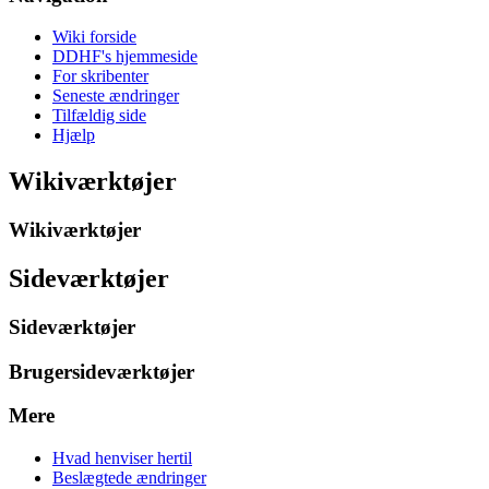
Wiki forside
DDHF's hjemmeside
For skribenter
Seneste ændringer
Tilfældig side
Hjælp
Wikiværktøjer
Wikiværktøjer
Sideværktøjer
Sideværktøjer
Brugersideværktøjer
Mere
Hvad henviser hertil
Beslægtede ændringer