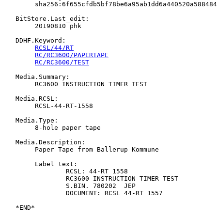
   	sha256:6f655cfdb5bf78be6a95ab1dd6a440520a58848468809a2ccf6d4c372b87ee7e

   BitStore.Last_edit:

   	20190810 phk

   DDHF.Keyword:

RCSL/44/RT
RC/RC3600/PAPERTAPE
RC/RC3600/TEST
   Media.Summary:

   	RC3600 INSTRUCTION TIMER TEST

   Media.RCSL:

   	RCSL-44-RT-1558

   Media.Type:

   	8-hole paper tape

   Media.Description:

   	Paper Tape from Ballerup Kommune

   	Label text:

   		RCSL: 44-RT 1558

   		RC3600 INSTRUCTION TIMER TEST

   		S.BIN. 780202  JEP

   		DOCUMENT: RCSL 44-RT 1557
