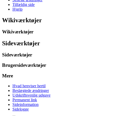
Tilfældig side
Hjælp
Wikiværktøjer
Wikiværktøjer
Sideværktøjer
Sideværktøjer
Brugersideværktøjer
Mere
Hvad henviser hertil
Beslægtede ændringer
Udskriftsvenlig udgave
Permanent link
Sideinformation
Sidelogge