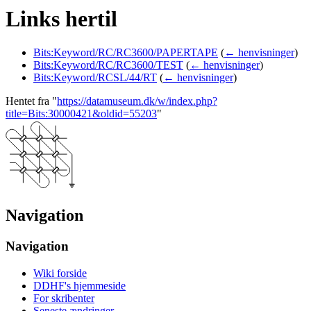
Links hertil
Bits:Keyword/RC/RC3600/PAPERTAPE
(
← henvisninger
)
Bits:Keyword/RC/RC3600/TEST
(
← henvisninger
)
Bits:Keyword/RCSL/44/RT
(
← henvisninger
)
Hentet fra "
https://datamuseum.dk/w/index.php?
title=Bits:30000421&oldid=55203
"
Navigation
Navigation
Wiki forside
DDHF's hjemmeside
For skribenter
Seneste ændringer