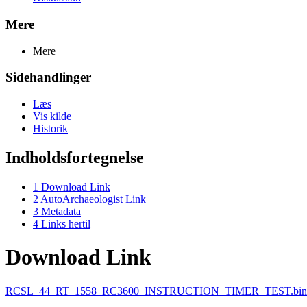
Mere
Mere
Sidehandlinger
Læs
Vis kilde
Historik
Indholdsfortegnelse
1
Download Link
2
AutoArchaeologist Link
3
Metadata
4
Links hertil
Download Link
RCSL_44_RT_1558_RC3600_INSTRUCTION_TIMER_TEST.bin