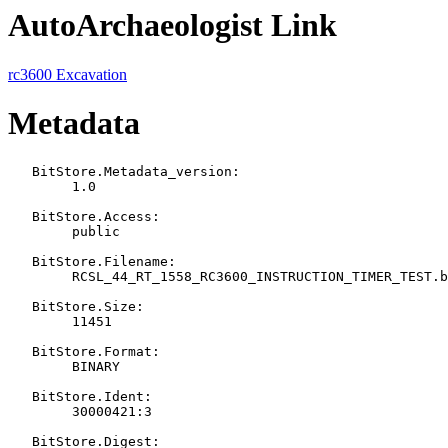
AutoArchaeologist Link
rc3600 Excavation
Metadata
   BitStore.Metadata_version:

   	1.0

   BitStore.Access:

   	public

   BitStore.Filename:

   	RCSL_44_RT_1558_RC3600_INSTRUCTION_TIMER_TEST.bin

   BitStore.Size:

   	11451

   BitStore.Format:

   	BINARY

   BitStore.Ident:

   	30000421:3

   BitStore.Digest:
