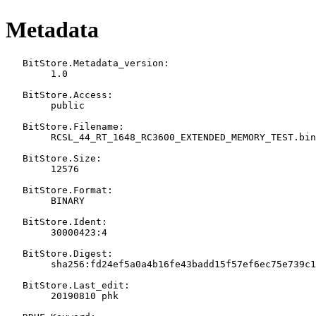
Metadata
   BitStore.Metadata_version:

   	1.0

   BitStore.Access:

   	public

   BitStore.Filename:

   	RCSL_44_RT_1648_RC3600_EXTENDED_MEMORY_TEST.bin

   BitStore.Size:

   	12576

   BitStore.Format:

   	BINARY

   BitStore.Ident:

   	30000423:4

   BitStore.Digest:

   	sha256:fd24ef5a0a4b16fe43badd15f57ef6ec75e739c142e29f4c4f401cd5c8540da5

   BitStore.Last_edit:

   	20190810 phk
