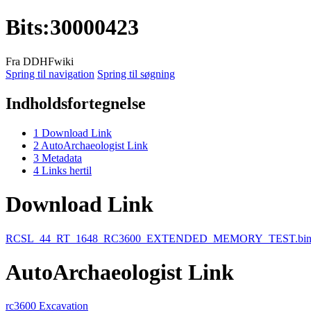
Bits
:
30000423
Fra DDHFwiki
Spring til navigation
Spring til søgning
Indholdsfortegnelse
1
Download Link
2
AutoArchaeologist Link
3
Metadata
4
Links hertil
Download Link
RCSL_44_RT_1648_RC3600_EXTENDED_MEMORY_TEST.bi
AutoArchaeologist Link
rc3600 Excavation