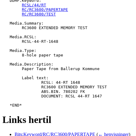
   DDHF.Keyword:

RCSL/44/RT
RC/RC3600/PAPERTAPE
RC/RC3600/TEST
   Media.Summary:

   	RC3600 EXTENDED MEMORY TEST

   Media.RCSL:

   	RCSL-44-RT-1648

   Media.Type:

   	8-hole paper tape

   Media.Description:

   	Paper Tape from Ballerup Kommune

   	Label text:

   		RCSL: 44-RT 1648

   		RC3600 EXTENDED MEMORY TEST

   		ABS.BIN. 780202 FK

   		DOCUMENT: RCSL 44-RT 1647

Links hertil
Bits:Keyword/RC/RC3600/PAPERTAPE
(
← henvisninger
)