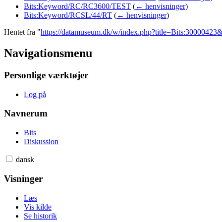
Bits:Keyword/RC/RC3600/TEST
(
← henvisninger
)
Bits:Keyword/RCSL/44/RT
(
← henvisninger
)
Hentet fra "
https://datamuseum.dk/w/index.php?title=Bits:3000042
Navigationsmenu
Personlige værktøjer
Log på
Navnerum
Bits
Diskussion
dansk
Visninger
Læs
Vis kilde
Se historik