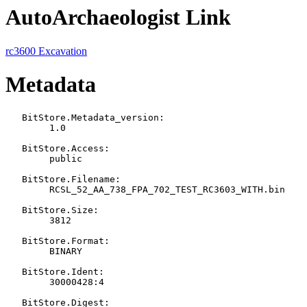
AutoArchaeologist Link
rc3600 Excavation
Metadata
   BitStore.Metadata_version:

   	1.0

   BitStore.Access:

   	public

   BitStore.Filename:

   	RCSL_52_AA_738_FPA_702_TEST_RC3603_WITH.bin

   BitStore.Size:

   	3812

   BitStore.Format:

   	BINARY

   BitStore.Ident:

   	30000428:4

   BitStore.Digest:
