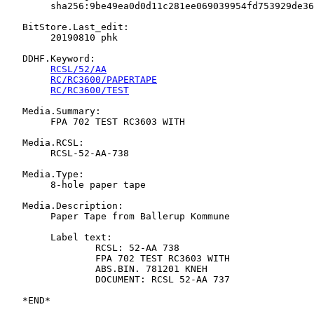
   	sha256:9be49ea0d0d11c281ee069039954fd753929de36df558c2905ddb26e3ea1df3b

   BitStore.Last_edit:

   	20190810 phk

   DDHF.Keyword:

RCSL/52/AA
RC/RC3600/PAPERTAPE
RC/RC3600/TEST
   Media.Summary:

   	FPA 702 TEST RC3603 WITH

   Media.RCSL:

   	RCSL-52-AA-738

   Media.Type:

   	8-hole paper tape

   Media.Description:

   	Paper Tape from Ballerup Kommune

   	Label text:

   		RCSL: 52-AA 738

   		FPA 702 TEST RC3603 WITH

   		ABS.BIN. 781201 KNEH

   		DOCUMENT: RCSL 52-AA 737
