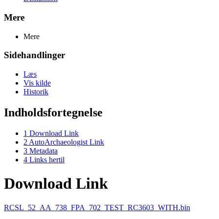
Mere
Mere
Sidehandlinger
Læs
Vis kilde
Historik
Indholdsfortegnelse
1
Download Link
2
AutoArchaeologist Link
3
Metadata
4
Links hertil
Download Link
RCSL_52_AA_738_FPA_702_TEST_RC3603_WITH.bin