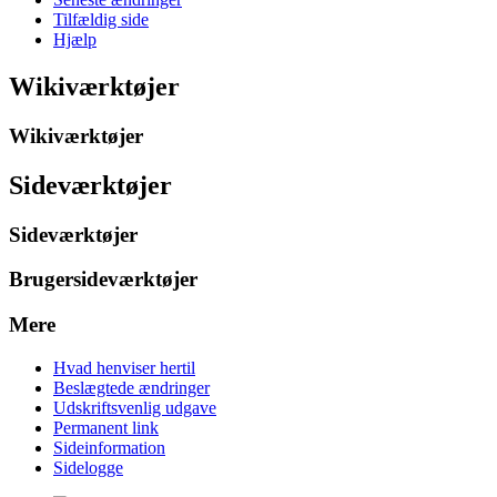
Tilfældig side
Hjælp
Wikiværktøjer
Wikiværktøjer
Sideværktøjer
Sideværktøjer
Brugersideværktøjer
Mere
Hvad henviser hertil
Beslægtede ændringer
Udskriftsvenlig udgave
Permanent link
Sideinformation
Sidelogge