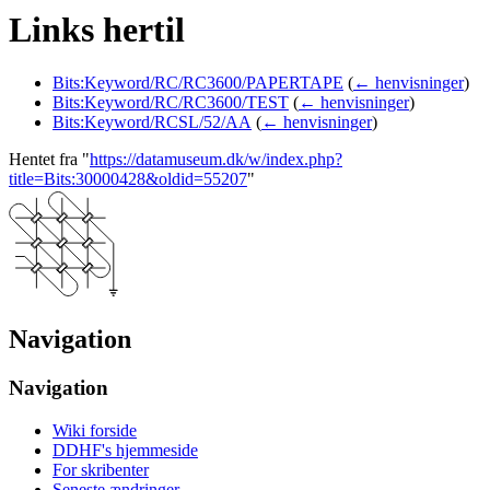
Links hertil
Bits:Keyword/RC/RC3600/PAPERTAPE
(
← henvisninger
)
Bits:Keyword/RC/RC3600/TEST
(
← henvisninger
)
Bits:Keyword/RCSL/52/AA
(
← henvisninger
)
Hentet fra "
https://datamuseum.dk/w/index.php?
title=Bits:30000428&oldid=55207
"
Navigation
Navigation
Wiki forside
DDHF's hjemmeside
For skribenter
Seneste ændringer