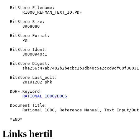
   BitStore.Filename:

   	R1000_REFMAN_TEXT_IO.PDF

   BitStore.Size:

   	8968080

   BitStore.Format:

   	PDF

   BitStore.Ident:

   	30000940:1

   BitStore.Digest:

   	sha256:47ab7402b2becbc2b3db40c5a2ccd9df60f38031b2e5e1a4409ed06dbf97f60e

   BitStore.Last_edit:

   	20191202 phk

   DDHF.Keyword:

RATIONAL_1000/DOCS
   Document.Title:

   	Rational 1000, Reference Manual, Text Input/Output (TIO)

Links hertil