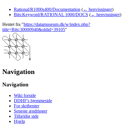
Rational/R1000s400/Documentation
(
← henvisninger
)
Bits:Keyword/RATIONAL 1000/DOCS
(
← henvisninger
)
Hentet fra "
https://datamuseum.dk/w/index.php?
title=Bits:30000940&oldid=39105
"
Navigation
Navigation
Wiki forside
DDHF's hjemmeside
For skribenter
Seneste ændringer
Tilfældig side
Hjælp