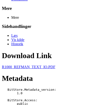
Mere
Mere
Sidehandlinger
Læs
Vis kilde
Historik
Download Link
R1000_REFMAN_TEXT_IO.PDF
Metadata
   BitStore.Metadata_version:

   	1.0

   BitStore.Access:

   	public
