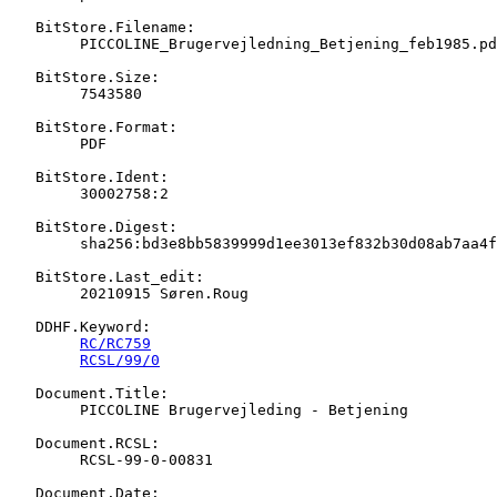
   BitStore.Filename:

   	PICCOLINE_Brugervejledning_Betjening_feb1985.pdf

   BitStore.Size:

   	7543580

   BitStore.Format:

   	PDF

   BitStore.Ident:

   	30002758:2

   BitStore.Digest:

   	sha256:bd3e8bb5839999d1ee3013ef832b30d08ab7aa4fdc08d2f69c320dffde88ca65

   BitStore.Last_edit:

   	20210915 Søren.Roug

   DDHF.Keyword:

RC/RC759
RCSL/99/0
   Document.Title:

   	PICCOLINE Brugervejleding - Betjening

   Document.RCSL:

   	RCSL-99-0-00831

   Document.Date:
