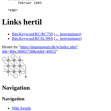
   	februar 1985

Links hertil
Bits:Keyword/RC/RC759
(
← henvisninger
)
Bits:Keyword/RCSL/99/0
(
← henvisninger
)
Hentet fra "
https://datamuseum.dk/w/index.php?
title=Bits:30002758&oldid=40652
"
Navigation
Navigation
Wiki forside