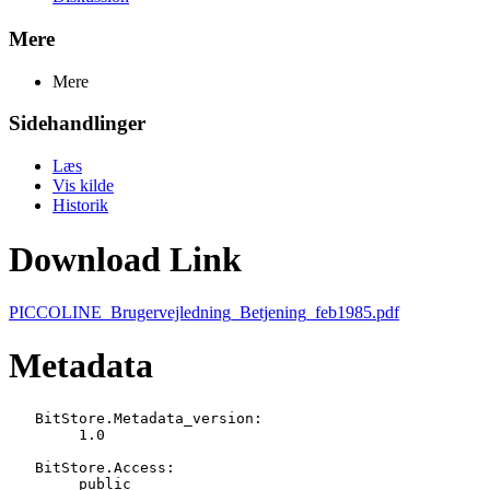
Mere
Mere
Sidehandlinger
Læs
Vis kilde
Historik
Download Link
PICCOLINE_Brugervejledning_Betjening_feb1985.pdf
Metadata
   BitStore.Metadata_version:

   	1.0

   BitStore.Access:

   	public
