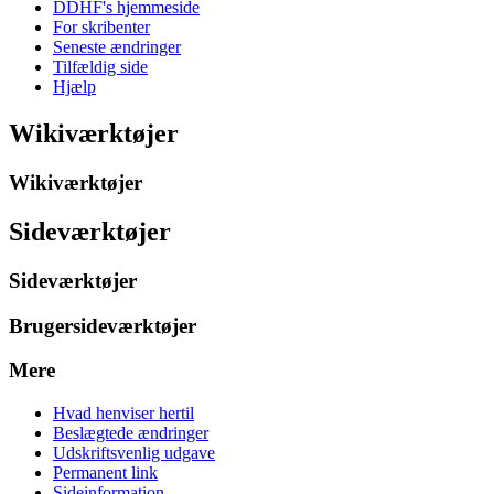
DDHF's hjemmeside
For skribenter
Seneste ændringer
Tilfældig side
Hjælp
Wikiværktøjer
Wikiværktøjer
Sideværktøjer
Sideværktøjer
Brugersideværktøjer
Mere
Hvad henviser hertil
Beslægtede ændringer
Udskriftsvenlig udgave
Permanent link
Sideinformation