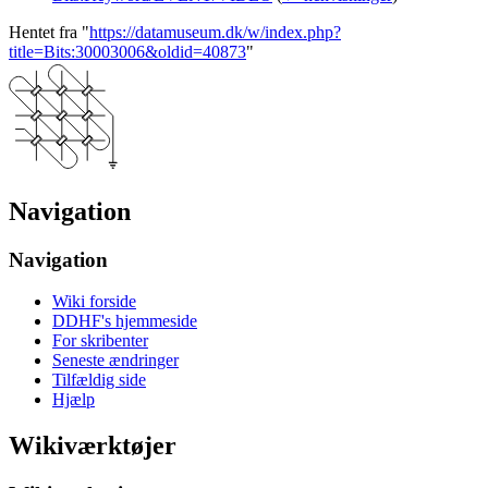
Hentet fra "
https://datamuseum.dk/w/index.php?
title=Bits:30003006&oldid=40873
"
Navigation
Navigation
Wiki forside
DDHF's hjemmeside
For skribenter
Seneste ændringer
Tilfældig side
Hjælp
Wikiværktøjer