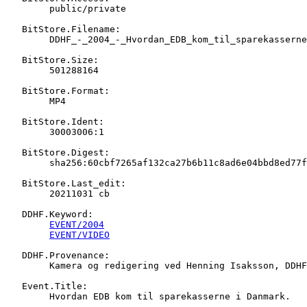
   	public/private

   BitStore.Filename:

   	DDHF_-_2004_-_Hvordan_EDB_kom_til_sparekasserne_i_Danmark.mp4

   BitStore.Size:

   	501288164

   BitStore.Format:

   	MP4

   BitStore.Ident:

   	30003006:1

   BitStore.Digest:

   	sha256:60cbf7265af132ca27b6b11c8ad6e04bbd8ed77f0492d0c4b3e5421fffc9f80d

   BitStore.Last_edit:

   	20211031 cb

   DDHF.Keyword:

EVENT/2004
EVENT/VIDEO
   DDHF.Provenance:

   	Kamera og redigering ved Henning Isaksson, DDHF.

   Event.Title:

   	Hvordan EDB kom til sparekasserne i Danmark.
