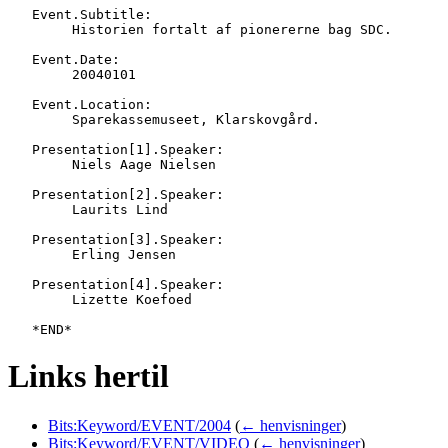
   Event.Subtitle:

   	Historien fortalt af pionererne bag SDC.

   Event.Date:

   	20040101

   Event.Location:

   	Sparekassemuseet, Klarskovgård.

   Presentation[1].Speaker:

   	Niels Aage Nielsen

   Presentation[2].Speaker:

   	Laurits Lind

   Presentation[3].Speaker:

   	Erling Jensen

   Presentation[4].Speaker:

   	Lizette Koefoed

Links hertil
Bits:Keyword/EVENT/2004
(
← henvisninger
)
Bits:Keyword/EVENT/VIDEO
(
← henvisninger
)