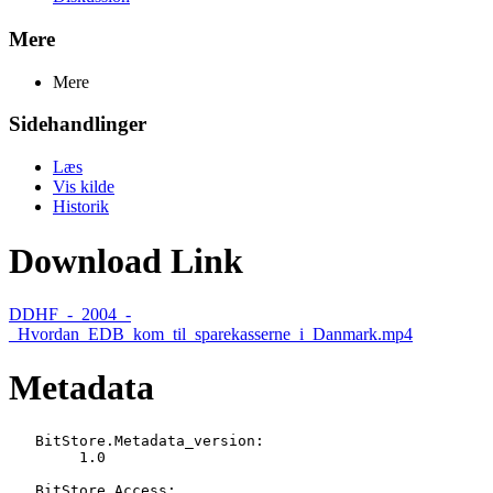
Mere
Mere
Sidehandlinger
Læs
Vis kilde
Historik
Download Link
DDHF_-_2004_-
_Hvordan_EDB_kom_til_sparekasserne_i_Danmark.mp4
Metadata
   BitStore.Metadata_version:

   	1.0

   BitStore.Access:
