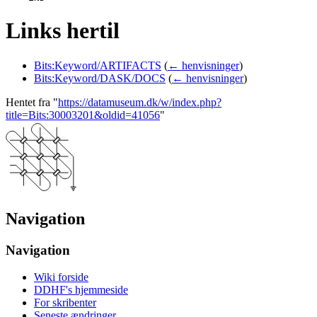
Links hertil
Bits:Keyword/ARTIFACTS
(
← henvisninger
)
Bits:Keyword/DASK/DOCS
(
← henvisninger
)
Hentet fra "
https://datamuseum.dk/w/index.php?
title=Bits:30003201&oldid=41056
"
Navigation
Navigation
Wiki forside
DDHF's hjemmeside
For skribenter
Seneste ændringer