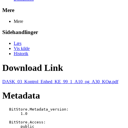
Mere
Mere
Sidehandlinger
Læs
Vis kilde
Historik
Download Link
DASK_03_Kontrol_Enhed_KE_99_1_A10_og_A30_KOø.pdf
Metadata
   BitStore.Metadata_version:

   	1.0

   BitStore.Access:

   	public
