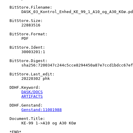
   BitStore.Filename:

   	DASK_03_Kontrol_Enhed_KE_99_1_A10_og_A30_KOø.pdf

   BitStore.Size:

   	22883516

   BitStore.Format:

   	PDF

   BitStore.Ident:

   	30003201:1

   BitStore.Digest:

   	sha256:7200347c244c5cce8294450a87e7ccd1bdcc67ef62135b5b038b32b3069f19e9

   BitStore.Last_edit:

   	20220302 phk

   DDHF.Keyword:

DASK/DOCS
ARTIFACTS
   DDHF.Genstand:

Genstand:11001988
   Document.Title:

   	KE-99 1->A10 og A30 KOø
