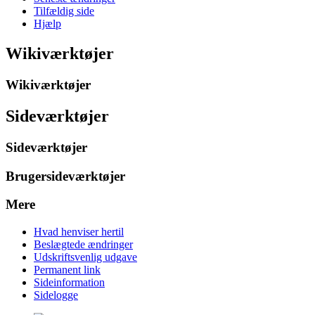
Tilfældig side
Hjælp
Wikiværktøjer
Wikiværktøjer
Sideværktøjer
Sideværktøjer
Brugersideværktøjer
Mere
Hvad henviser hertil
Beslægtede ændringer
Udskriftsvenlig udgave
Permanent link
Sideinformation
Sidelogge