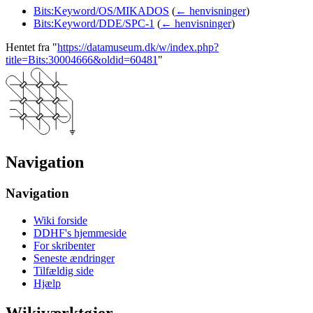
Bits:Keyword/OS/MIKADOS
(
← henvisninger
)
Bits:Keyword/DDE/SPC-1
(
← henvisninger
)
Hentet fra "
https://datamuseum.dk/w/index.php?
title=Bits:30004666&oldid=60481
"
Navigation
Navigation
Wiki forside
DDHF's hjemmeside
For skribenter
Seneste ændringer
Tilfældig side
Hjælp
Wikiværktøjer