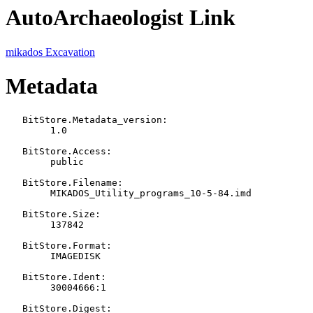
AutoArchaeologist Link
mikados Excavation
Metadata
   BitStore.Metadata_version:

   	1.0

   BitStore.Access:

   	public

   BitStore.Filename:

   	MIKADOS_Utility_programs_10-5-84.imd

   BitStore.Size:

   	137842

   BitStore.Format:

   	IMAGEDISK

   BitStore.Ident:

   	30004666:1

   BitStore.Digest:
