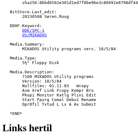
   	sha256:8bbd6502e301d1ed7f0be96e3c80492e8798df446d2172f28ae7a7cdd12c927b

   BitStore.Last_edit:

   	20230508 Søren.Roug

   DDHF.Keyword:

DDE/SPC-1
OS/MIKADOS
   Media.Summary:

   	MIKADOS Utility programs vers. 10/5/84

   Media.Type:

   	5¼" Floppy Disk

   Media.Description:

   	7100 MIKADOS Utility programs

   	Version: 10/5/84

   	Nullfiles: 01.11.83   Wcopy

   	Asm Xref Link Fcopy Kompr Bro

   	Pkopi Monitor Katlg Plini Edit

   	Start Fpurg Comal Debu1 Rename

   	Opr0fil Txtud L Lx A Ax Submit

Links hertil