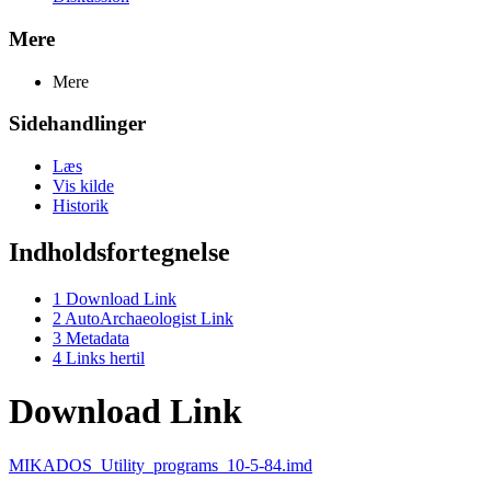
Mere
Mere
Sidehandlinger
Læs
Vis kilde
Historik
Indholdsfortegnelse
1
Download Link
2
AutoArchaeologist Link
3
Metadata
4
Links hertil
Download Link
MIKADOS_Utility_programs_10-5-84.imd