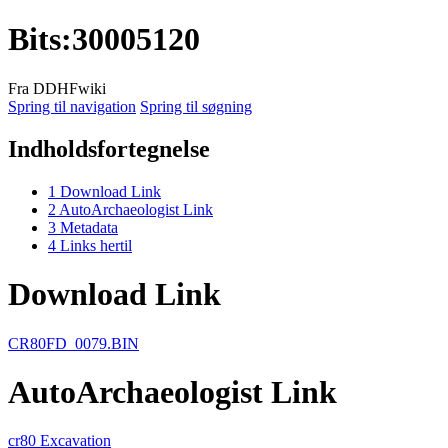
Bits
:
30005120
Fra DDHFwiki
Spring til navigation
Spring til søgning
Indholdsfortegnelse
1
Download Link
2
AutoArchaeologist Link
3
Metadata
4
Links hertil
Download Link
CR80FD_0079.BIN
AutoArchaeologist Link
cr80 Excavation