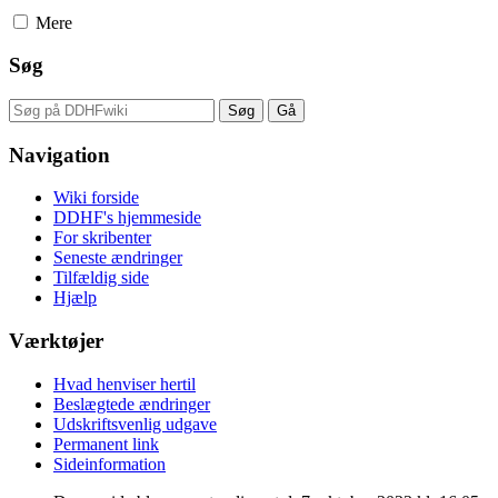
Mere
Søg
Navigation
Wiki forside
DDHF's hjemmeside
For skribenter
Seneste ændringer
Tilfældig side
Hjælp
Værktøjer
Hvad henviser hertil
Beslægtede ændringer
Udskriftsvenlig udgave
Permanent link
Sideinformation