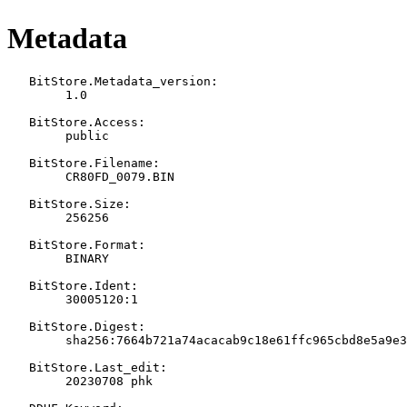
Metadata
   BitStore.Metadata_version:

   	1.0

   BitStore.Access:

   	public

   BitStore.Filename:

   	CR80FD_0079.BIN

   BitStore.Size:

   	256256

   BitStore.Format:

   	BINARY

   BitStore.Ident:

   	30005120:1

   BitStore.Digest:

   	sha256:7664b721a74acacab9c18e61ffc965cbd8e5a9e33a8e1b527d1e7b1ade467086

   BitStore.Last_edit:

   	20230708 phk
