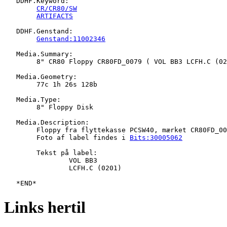
   DDHF.Keyword:

CR/CR80/SW
ARTIFACTS
   DDHF.Genstand:

Genstand:11002346
   Media.Summary:

   	8" CR80 Floppy CR80FD_0079 ( VOL BB3 LCFH.C (0201) )

   Media.Geometry:

   	77c 1h 26s 128b

   Media.Type:

   	8" Floppy Disk

   Media.Description:

   	Floppy fra flyttekasse PCSW40, mærket CR80FD_0079

   	Foto af label findes i 
Bits:30005062
   	Tekst på label:

   		VOL BB3

   		LCFH.C (0201)

Links hertil