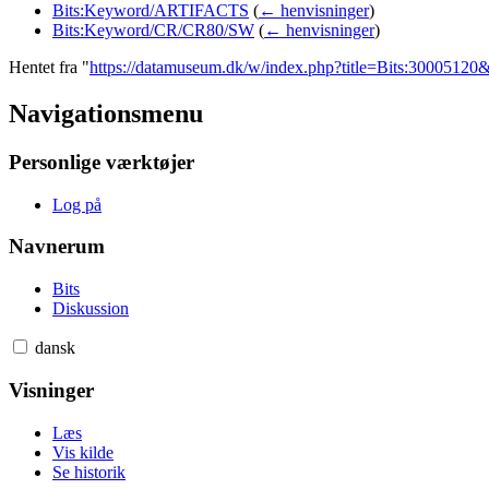
Bits:Keyword/ARTIFACTS
(
← henvisninger
)
Bits:Keyword/CR/CR80/SW
(
← henvisninger
)
Hentet fra "
https://datamuseum.dk/w/index.php?title=Bits:3000512
Navigationsmenu
Personlige værktøjer
Log på
Navnerum
Bits
Diskussion
dansk
Visninger
Læs
Vis kilde
Se historik