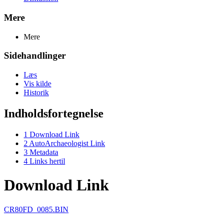
Mere
Mere
Sidehandlinger
Læs
Vis kilde
Historik
Indholdsfortegnelse
1
Download Link
2
AutoArchaeologist Link
3
Metadata
4
Links hertil
Download Link
CR80FD_0085.BIN