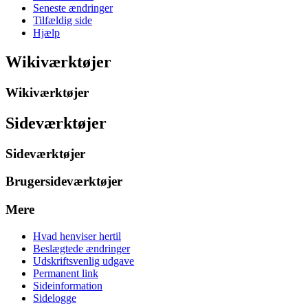
Seneste ændringer
Tilfældig side
Hjælp
Wikiværktøjer
Wikiværktøjer
Sideværktøjer
Sideværktøjer
Brugersideværktøjer
Mere
Hvad henviser hertil
Beslægtede ændringer
Udskriftsvenlig udgave
Permanent link
Sideinformation
Sidelogge