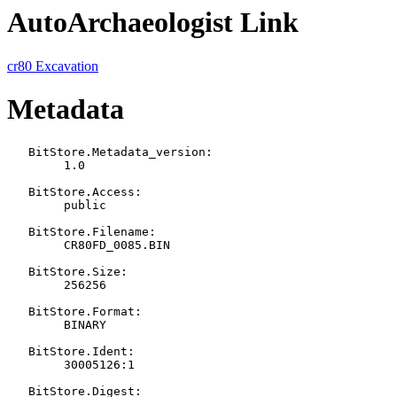
AutoArchaeologist Link
cr80 Excavation
Metadata
   BitStore.Metadata_version:

   	1.0

   BitStore.Access:

   	public

   BitStore.Filename:

   	CR80FD_0085.BIN

   BitStore.Size:

   	256256

   BitStore.Format:

   	BINARY

   BitStore.Ident:

   	30005126:1

   BitStore.Digest:
