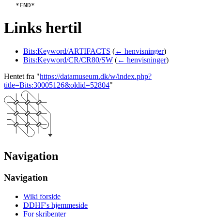
Links hertil
Bits:Keyword/ARTIFACTS
(
← henvisninger
)
Bits:Keyword/CR/CR80/SW
(
← henvisninger
)
Hentet fra "
https://datamuseum.dk/w/index.php?
title=Bits:30005126&oldid=52804
"
Navigation
Navigation
Wiki forside
DDHF's hjemmeside
For skribenter