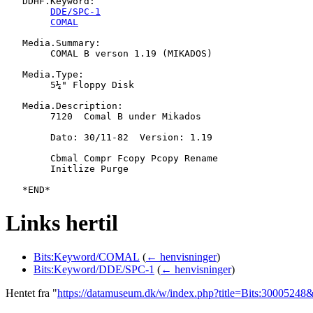
   DDHF.Keyword:

DDE/SPC-1
COMAL
   Media.Summary:

   	COMAL B verson 1.19 (MIKADOS)

   Media.Type:

   	5¼" Floppy Disk

   Media.Description:

   	7120  Comal B under Mikados

   	Dato: 30/11-82  Version: 1.19

   	Cbmal Compr Fcopy Pcopy Rename

   	Initlize Purge

Links hertil
Bits:Keyword/COMAL
(
← henvisninger
)
Bits:Keyword/DDE/SPC-1
(
← henvisninger
)
Hentet fra "
https://datamuseum.dk/w/index.php?title=Bits:3000524