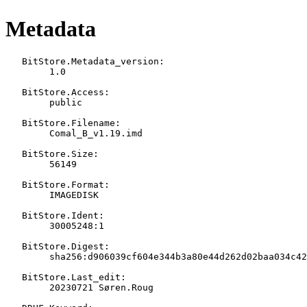
Metadata
   BitStore.Metadata_version:

   	1.0

   BitStore.Access:

   	public

   BitStore.Filename:

   	Comal_B_v1.19.imd

   BitStore.Size:

   	56149

   BitStore.Format:

   	IMAGEDISK

   BitStore.Ident:

   	30005248:1

   BitStore.Digest:

   	sha256:d906039cf604e344b3a80e44d262d02baa034c42d9f28918d9e76406709a8436

   BitStore.Last_edit:

   	20230721 Søren.Roug
