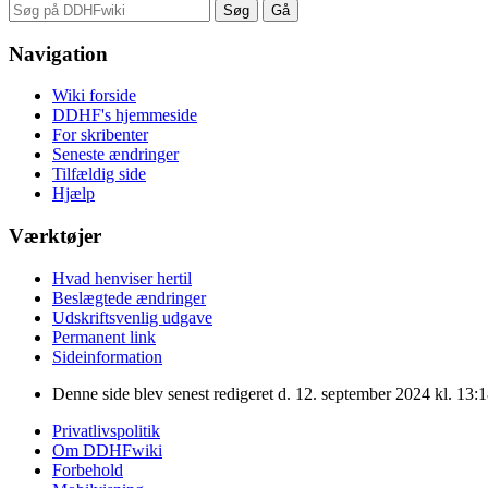
Navigation
Wiki forside
DDHF's hjemmeside
For skribenter
Seneste ændringer
Tilfældig side
Hjælp
Værktøjer
Hvad henviser hertil
Beslægtede ændringer
Udskriftsvenlig udgave
Permanent link
Sideinformation
Denne side blev senest redigeret d. 12. september 2024 kl. 13:1
Privatlivspolitik
Om DDHFwiki
Forbehold