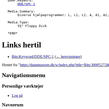
   DDHF.Keyword:

DDE/SPC-1
   Media.Summary:

   	Diverse hjælpeprogrammer: L, L1, L2, A, A1, A2, LINK, ASM, PRINX, WBACK

   Media.Type:

   	5¼" Floppy Disk

Links hertil
Bits:Keyword/DDE/SPC-1
(
← henvisninger
)
Hentet fra "
https://datamuseum.dk/w/index.php?title=Bits:3000527
Navigationsmenu
Personlige værktøjer
Log på
Navnerum