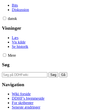
Bits
Diskussion
dansk
Visninger
Læs
Vis kilde
Se historik
Mere
Søg
Navigation
Wiki forside
DDHF's hjemmeside
For skribenter
Seneste ændringer