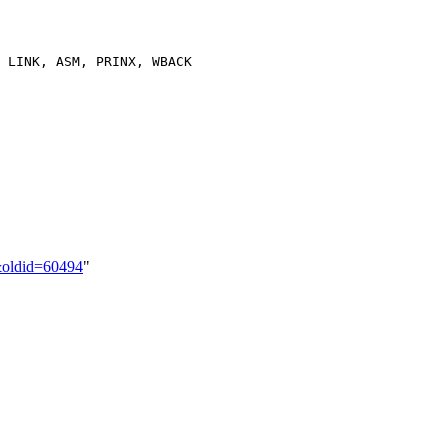
2&oldid=60494
"