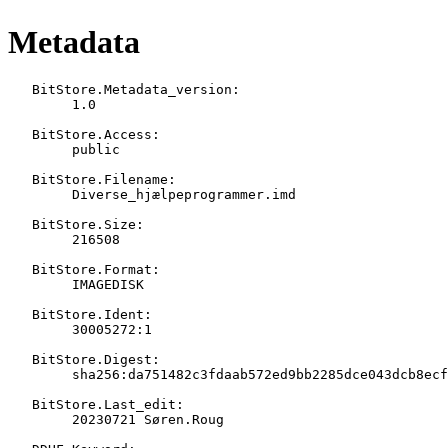
Metadata
   BitStore.Metadata_version:

   	1.0

   BitStore.Access:

   	public

   BitStore.Filename:

   	Diverse_hjælpeprogrammer.imd

   BitStore.Size:

   	216508

   BitStore.Format:

   	IMAGEDISK

   BitStore.Ident:

   	30005272:1

   BitStore.Digest:

   	sha256:da751482c3fdaab572ed9bb2285dce043dcb8ecf270eff944a014ed11a807579

   BitStore.Last_edit:

   	20230721 Søren.Roug
