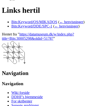
Links hertil
Bits:Keyword/OS/MIKADOS
(
← henvisninger
)
Bits:Keyword/DDE/SPC-1
(
← henvisninger
)
Hentet fra "
https://datamuseum.dk/w/index.php?
title=Bits:30005298&oldid=51787
"
Navigation
Navigation
Wiki forside
DDHF's hjemmeside
For skribenter
Seneste ændringer