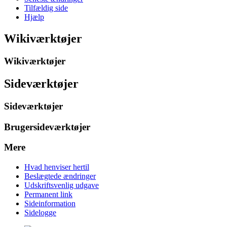
Tilfældig side
Hjælp
Wikiværktøjer
Wikiværktøjer
Sideværktøjer
Sideværktøjer
Brugersideværktøjer
Mere
Hvad henviser hertil
Beslægtede ændringer
Udskriftsvenlig udgave
Permanent link
Sideinformation
Sidelogge