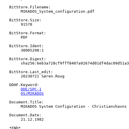
   BitStore.Filename:

   	MIKADOS_System_configuration.pdf

   BitStore.Size:

   	91570

   BitStore.Format:

   	PDF

   BitStore.Ident:

   	30005298:1

   BitStore.Digest:

   	sha256:6eb3a728cf9fff8407a92674d01df4dac09d51a3edc1e29117aa9bc917d837a3

   BitStore.Last_edit:

   	20230721 Søren.Roug

   DDHF.Keyword:

DDE/SPC-1
OS/MIKADOS
   Document.Title:

   	MIKADOS System Configuration - Christianshavns Gymnasium

   Document.Date:

   	21.12.1982
