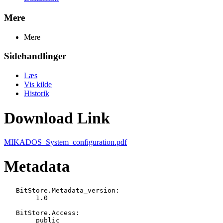
Mere
Mere
Sidehandlinger
Læs
Vis kilde
Historik
Download Link
MIKADOS_System_configuration.pdf
Metadata
   BitStore.Metadata_version:

   	1.0

   BitStore.Access:

   	public
