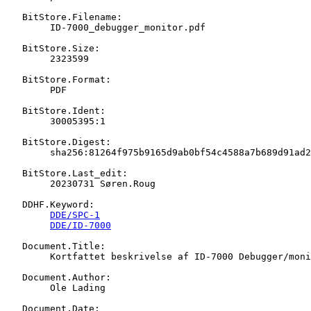
   BitStore.Filename:

   	ID-7000_debugger_monitor.pdf

   BitStore.Size:

   	2323599

   BitStore.Format:

   	PDF

   BitStore.Ident:

   	30005395:1

   BitStore.Digest:

   	sha256:81264f975b9165d9ab0bf54c4588a7b689d91ad2967c5c7f5d4dd6265a197735

   BitStore.Last_edit:

   	20230731 Søren.Roug

   DDHF.Keyword:

DDE/SPC-1
DDE/ID-7000
   Document.Title:

   	Kortfattet beskrivelse af ID-7000 Debugger/monitor til SPC/1 systemet.

   Document.Author:

   	Ole Lading

   Document.Date:
