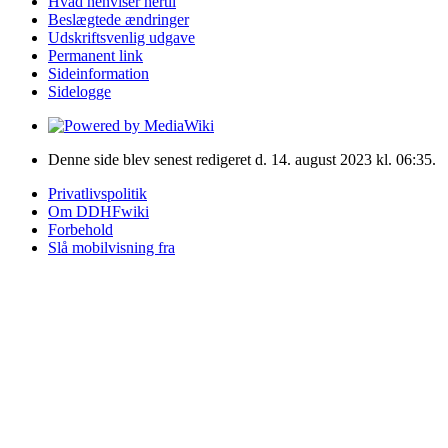
Hvad henviser hertil
Beslægtede ændringer
Udskriftsvenlig udgave
Permanent link
Sideinformation
Sidelogge
Denne side blev senest redigeret d. 14. august 2023 kl. 06:35.
Privatlivspolitik
Om DDHFwiki
Forbehold
Slå mobilvisning fra