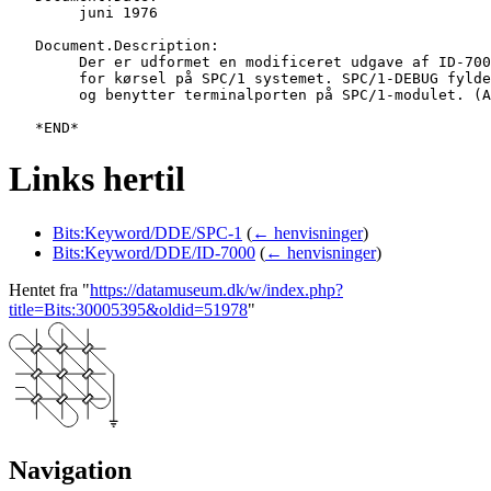
   	juni 1976

   Document.Description:

   	Der er udformet en modificeret udgave af ID-7000 DEBUG program

   	for kørsel på SPC/1 systemet. SPC/1-DEBUG fylder fra x.EC00 - x.FFFF,

   	og benytter terminalporten på SPC/1-modulet. (Adresserne: x.E2 og x.E3).

Links hertil
Bits:Keyword/DDE/SPC-1
(
← henvisninger
)
Bits:Keyword/DDE/ID-7000
(
← henvisninger
)
Hentet fra "
https://datamuseum.dk/w/index.php?
title=Bits:30005395&oldid=51978
"
Navigation