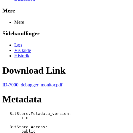
Mere
Mere
Sidehandlinger
Læs
Vis kilde
Historik
Download Link
ID-7000_debugger_monitor.pdf
Metadata
   BitStore.Metadata_version:

   	1.0

   BitStore.Access:

   	public
