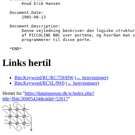
   	Knud Erik Hansen

   Document.Date:

   	1985-08-13

   Document.Description:

   	Denne vejledning beskriver den logiske struktur

   	af PICCOLINE BBC user portene, og hvordan man selv

   	programmerer til disse porte.

Links hertil
Bits:Keyword/RC/RC759/HW
(
← henvisninger
)
Bits:Keyword/RCSL/99/0
(
← henvisninger
)
Hentet fra "
https://datamuseum.dk/w/index.php?
title=Bits:30005434&oldid=52017
"