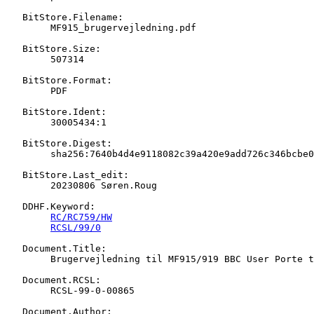
   BitStore.Filename:

   	MF915_brugervejledning.pdf

   BitStore.Size:

   	507314

   BitStore.Format:

   	PDF

   BitStore.Ident:

   	30005434:1

   BitStore.Digest:

   	sha256:7640b4d4e9118082c39a420e9add726c346bcbe01e4e062cfcd743452136b3ad

   BitStore.Last_edit:

   	20230806 Søren.Roug

   DDHF.Keyword:

RC/RC759/HW
RCSL/99/0
   Document.Title:

   	Brugervejledning til MF915/919 BBC User Porte til Piccoline

   Document.RCSL:

   	RCSL-99-0-00865

   Document.Author:
