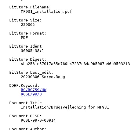
   BitStore.Filename:

   	MF931_installation.pdf

   BitStore.Size:

   	229065

   BitStore.Format:

   	PDF

   BitStore.Ident:

   	30005438:1

   BitStore.Digest:

   	sha256:e570f7a65e760b47237e84a9b5067a46b95032f3bc0afa372b6aac240f933f2f

   BitStore.Last_edit:

   	20230806 Søren.Roug

   DDHF.Keyword:

RC/RC759/HW
RCSL/99/0
   Document.Title:

   	Installation/Brugsvejledning for MF931

   Document.RCSL:

   	RCSL-99-0-00914

   Document.Author:
