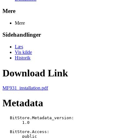
Mere
Mere
Sidehandlinger
Læs
Vis kilde
Historik
Download Link
MF931_installation.pdf
Metadata
   BitStore.Metadata_version:

   	1.0

   BitStore.Access:

   	public
