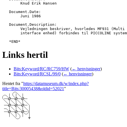
   	Knud Erik Hansen

   Document.Date:

   	Juni 1986

   Document.Description:

   	Vejledningen beskriver, hvorledes MF931 (Multi

   	interface enhed) forbindes til PICCOLINE systemet.

Links hertil
Bits:Keyword/RC/RC759/HW
(
← henvisninger
)
Bits:Keyword/RCSL/99/0
(
← henvisninger
)
Hentet fra "
https://datamuseum.dk/w/index.php?
title=Bits:30005438&oldid=52021
"