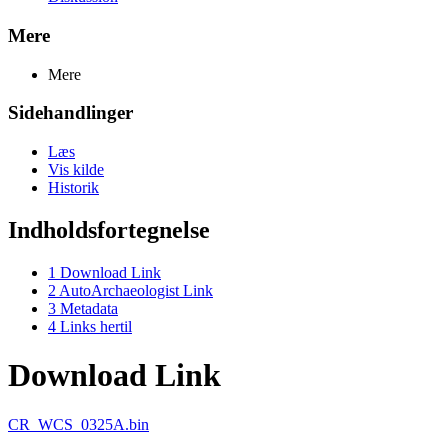
Mere
Mere
Sidehandlinger
Læs
Vis kilde
Historik
Indholdsfortegnelse
1
Download Link
2
AutoArchaeologist Link
3
Metadata
4
Links hertil
Download Link
CR_WCS_0325A.bin