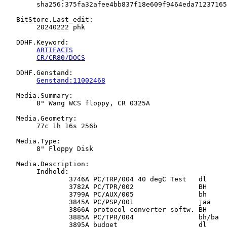
   	sha256:375fa32afee4bb837f18e609f9464eda712371652cae0a45d779c9d148c6e396

   BitStore.Last_edit:

   	20240222 phk

   DDHF.Keyword:

ARTIFACTS
CR/CR80/DOCS
   DDHF.Genstand:

Genstand:11002468
   Media.Summary:

   	8" Wang WCS floppy, CR 0325A

   Media.Geometry:

   	77c 1h 16s 256b

   Media.Type:

   	8" Floppy Disk

   Media.Description:

   	Indhold:

   		3746A PC/TRP/004 40 degC Test   dl                   DL

   		3782A PC/TPR/002                BH                   KPL

   		3799A PC/AUX/005                bh                   BHE

   		3845A PC/PSP/001                jaa                  PM[

   		3866A protocol converter softw. BH                   KPL

   		3885A PC/TPR/004                bh/ba                KPL

   		3895A budget                    dl                   DL
