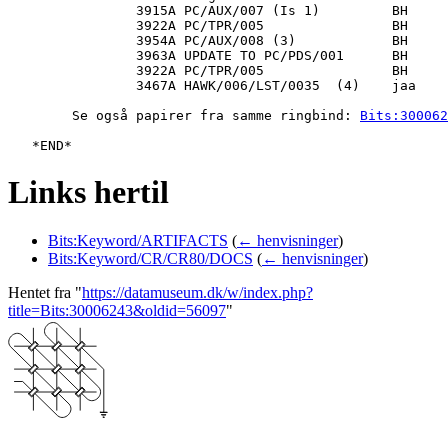
   		3915A PC/AUX/007 (Is 1)         BH                   EHO

   		3922A PC/TPR/005                BH                   EHO

   		3954A PC/AUX/008 (3)            BH                   PMO + KPL

   		3963A UPDATE TO PC/PDS/001      BH                   EHO

   		3922A PC/TPR/005                BH                   EHO

   		3467A HAWK/006/LST/0035  (4)    jaa                  SL

   	Se også papirer fra samme ringbind: 
Bits:300062
Links hertil
Bits:Keyword/ARTIFACTS
(
← henvisninger
)
Bits:Keyword/CR/CR80/DOCS
(
← henvisninger
)
Hentet fra "
https://datamuseum.dk/w/index.php?
title=Bits:30006243&oldid=56097
"