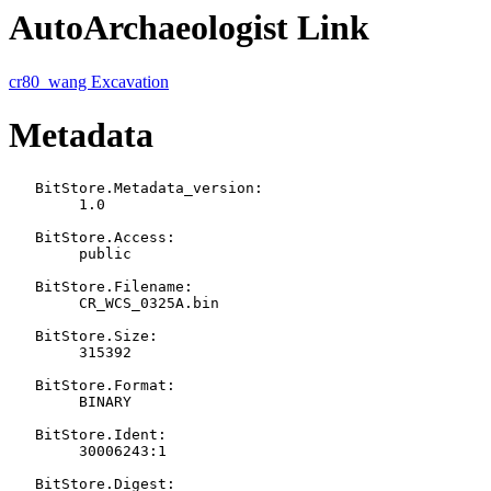
AutoArchaeologist Link
cr80_wang Excavation
Metadata
   BitStore.Metadata_version:

   	1.0

   BitStore.Access:

   	public

   BitStore.Filename:

   	CR_WCS_0325A.bin

   BitStore.Size:

   	315392

   BitStore.Format:

   	BINARY

   BitStore.Ident:

   	30006243:1

   BitStore.Digest:
