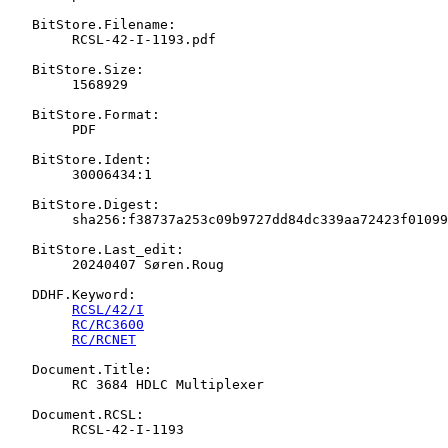
   BitStore.Filename:

   	RCSL-42-I-1193.pdf

   BitStore.Size:

   	1568929

   BitStore.Format:

   	PDF

   BitStore.Ident:

   	30006434:1

   BitStore.Digest:

   	sha256:f38737a253c09b9727dd84dc339aa72423f01099d1f86ad787cea7a8ee312056

   BitStore.Last_edit:

   	20240407 Søren.Roug

   DDHF.Keyword:

RCSL/42/I
RC/RC3600
RC/RCNET
   Document.Title:

   	RC 3684 HDLC Multiplexer

   Document.RCSL:

   	RCSL-42-I-1193
