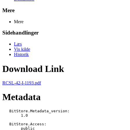
Mere
Mere
Sidehandlinger
Læs
Vis kilde
Historik
Download Link
RCSL-42-I-1193.pdf
Metadata
   BitStore.Metadata_version:

   	1.0

   BitStore.Access:

   	public
