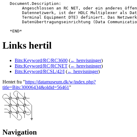
   Document.Description:

   	Angeschlossen an RC NET, oder ein anderes öffentliches “Packet-Switch“

   	Datennetzwerk, ist der HDLC Multiplexer als Datenendeinrichtung (Data

   	Terminal Equipment DTE) definiert. Das Netzwerk ist dann die

   	Datenübertragungseinrichtung (Data Communication Equipment DCE).

Links hertil
Bits:Keyword/RC/RC3600
(
← henvisninger
)
Bits:Keyword/RC/RCNET
(
← henvisninger
)
Bits:Keyword/RCSL/42/I
(
← henvisninger
)
Hentet fra "
https://datamuseum.dk/w/index.php?
title=Bits:30006434&oldid=56461
"
Navigation