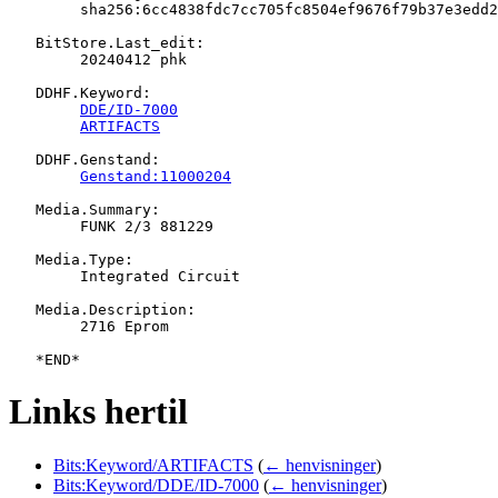
   	sha256:6cc4838fdc7cc705fc8504ef9676f79b37e3edd2d16ed0892af7b08145f18f4f

   BitStore.Last_edit:

   	20240412 phk

   DDHF.Keyword:

DDE/ID-7000
ARTIFACTS
   DDHF.Genstand:

Genstand:11000204
   Media.Summary:

   	FUNK 2/3 881229

   Media.Type:

   	Integrated Circuit

   Media.Description:

   	2716 Eprom

Links hertil
Bits:Keyword/ARTIFACTS
(
← henvisninger
)
Bits:Keyword/DDE/ID-7000
(
← henvisninger
)