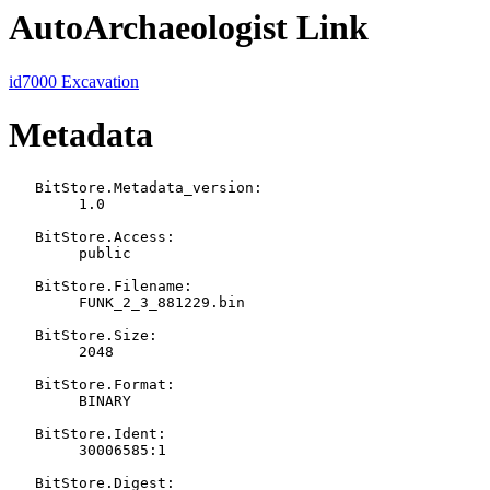
AutoArchaeologist Link
id7000 Excavation
Metadata
   BitStore.Metadata_version:

   	1.0

   BitStore.Access:

   	public

   BitStore.Filename:

   	FUNK_2_3_881229.bin

   BitStore.Size:

   	2048

   BitStore.Format:

   	BINARY

   BitStore.Ident:

   	30006585:1

   BitStore.Digest:
