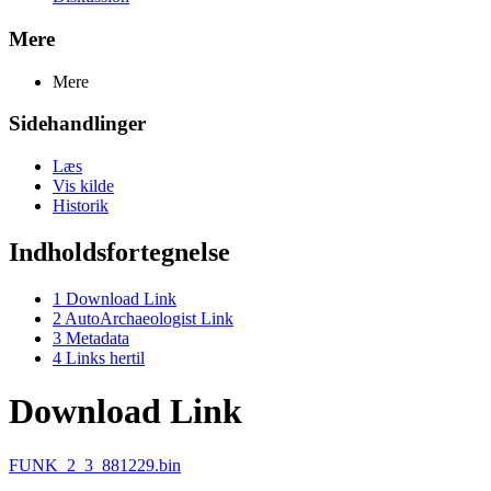
Mere
Mere
Sidehandlinger
Læs
Vis kilde
Historik
Indholdsfortegnelse
1
Download Link
2
AutoArchaeologist Link
3
Metadata
4
Links hertil
Download Link
FUNK_2_3_881229.bin