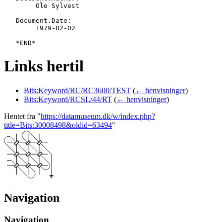
   	Ole Sylvest

   Document.Date:

   	1979-02-02

Links hertil
Bits:Keyword/RC/RC3600/TEST
(
← henvisninger
)
Bits:Keyword/RCSL/44/RT
(
← henvisninger
)
Hentet fra "
https://datamuseum.dk/w/index.php?
title=Bits:30008498&oldid=63494
"
Navigation
Navigation