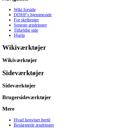
Wiki forside
DDHF's hjemmeside
For skribenter
Seneste ændringer
Tilfældig side
Hjælp
Wikiværktøjer
Wikiværktøjer
Sideværktøjer
Sideværktøjer
Brugersideværktøjer
Mere
Hvad henviser hertil
Beslægtede ændringer