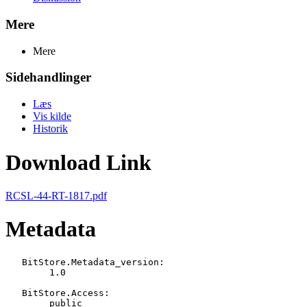
Mere
Mere
Sidehandlinger
Læs
Vis kilde
Historik
Download Link
RCSL-44-RT-1817.pdf
Metadata
   BitStore.Metadata_version:

   	1.0

   BitStore.Access:

   	public
