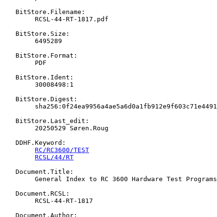
   BitStore.Filename:

   	RCSL-44-RT-1817.pdf

   BitStore.Size:

   	6495289

   BitStore.Format:

   	PDF

   BitStore.Ident:

   	30008498:1

   BitStore.Digest:

   	sha256:0f24ea9956a4ae5a6d0a1fb912e9f603c71e44911c2d88f7b801f113bef57ae4

   BitStore.Last_edit:

   	20250529 Søren.Roug

   DDHF.Keyword:

RC/RC3600/TEST
RCSL/44/RT
   Document.Title:

   	General Index to RC 3600 Hardware Test Programs

   Document.RCSL:

   	RCSL-44-RT-1817

   Document.Author:
