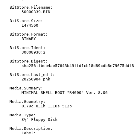
   BitStore.Filename:

   	50000339.BIN

   BitStore.Size:

   	1474560

   BitStore.Format:

   	BINARY

   BitStore.Ident:

   	30008930:2

   BitStore.Digest:

   	sha256:fbcb4ae57643b49ffd1cb18d89cdb8e79675ddf823c441f82ee70c1ed3c87151

   BitStore.Last_edit:

   	20250904 phk

   Media.Summary:

   	MINIMAL SHELL BOOT "R4000" Ver. 8.06

   Media.Geometry:

   	0…79c 0…1h 1…18s 512b

   Media.Type:

   	3½" Floppy Disk

   Media.Description:

   	Label:
