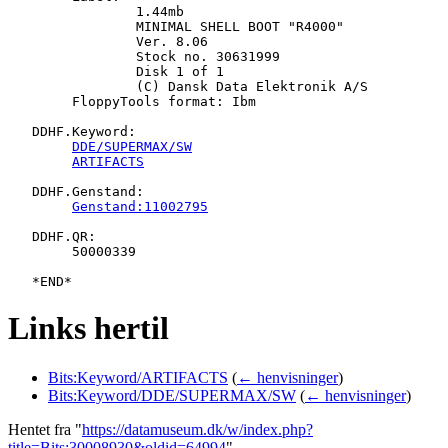
   		1.44mb

   		MINIMAL SHELL BOOT "R4000"

   		Ver. 8.06

   		Stock no. 30631999

   		Disk 1 of 1

   		(C) Dansk Data Elektronik A/S

   	FloppyTools format: Ibm

   DDHF.Keyword:

DDE/SUPERMAX/SW
ARTIFACTS
   DDHF.Genstand:

Genstand:11002795
   DDHF.QR:

   	50000339

Links hertil
Bits:Keyword/ARTIFACTS
(
← henvisninger
)
Bits:Keyword/DDE/SUPERMAX/SW
(
← henvisninger
)
Hentet fra "
https://datamuseum.dk/w/index.php?
title=Bits:30008930&oldid=64994
"