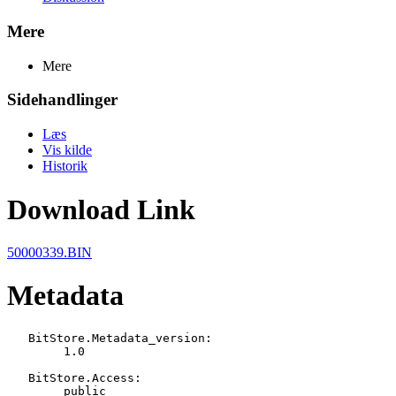
Mere
Mere
Sidehandlinger
Læs
Vis kilde
Historik
Download Link
50000339.BIN
Metadata
   BitStore.Metadata_version:

   	1.0

   BitStore.Access:

   	public
