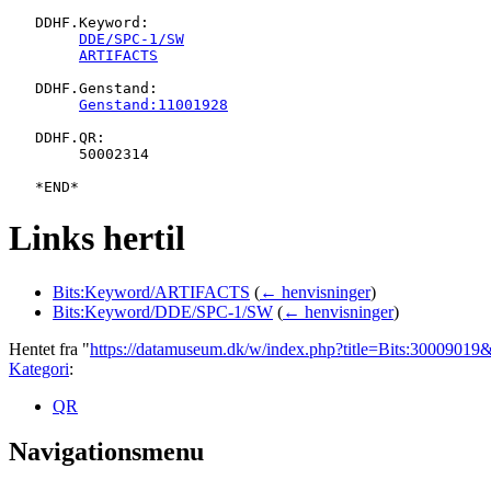
   DDHF.Keyword:

DDE/SPC-1/SW
ARTIFACTS
   DDHF.Genstand:

Genstand:11001928
   DDHF.QR:

   	50002314

Links hertil
Bits:Keyword/ARTIFACTS
(
← henvisninger
)
Bits:Keyword/DDE/SPC-1/SW
(
← henvisninger
)
Hentet fra "
https://datamuseum.dk/w/index.php?title=Bits:30009019
Kategori
:
QR
Navigationsmenu