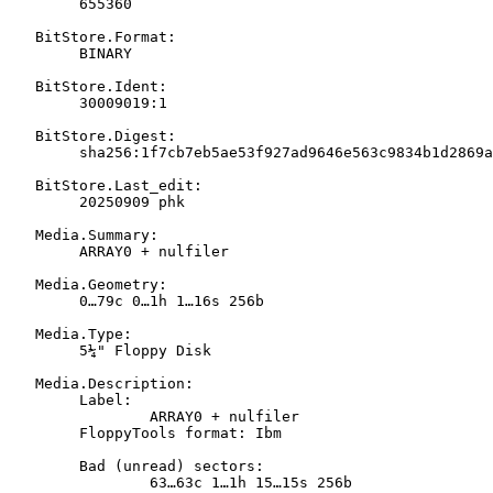
   	655360

   BitStore.Format:

   	BINARY

   BitStore.Ident:

   	30009019:1

   BitStore.Digest:

   	sha256:1f7cb7eb5ae53f927ad9646e563c9834b1d2869a91a9419067cee54a0cf5e4e7

   BitStore.Last_edit:

   	20250909 phk

   Media.Summary:

   	ARRAY0 + nulfiler

   Media.Geometry:

   	0…79c 0…1h 1…16s 256b

   Media.Type:

   	5¼" Floppy Disk

   Media.Description:

   	Label:

   		ARRAY0 + nulfiler

   	FloppyTools format: Ibm

   	Bad (unread) sectors:

   		63…63c 1…1h 15…15s 256b
