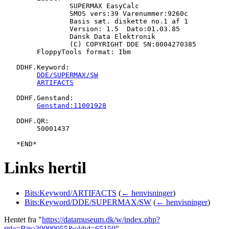
   		SUPERMAX EasyCalc

   		SMOS vers:39 Varenummer:9260c

   		Basis sæt. diskette no.1 af 1

   		Version: 1.5  Dato:01.03.85

   		Dansk Data Elektronik

   		(C) COPYRIGHT DDE SN:0004270385

   	FloppyTools format: Ibm

   DDHF.Keyword:

DDE/SUPERMAX/SW
ARTIFACTS
   DDHF.Genstand:

Genstand:11001928
   DDHF.QR:

   	50001437

Links hertil
Bits:Keyword/ARTIFACTS
(
← henvisninger
)
Bits:Keyword/DDE/SUPERMAX/SW
(
← henvisninger
)
Hentet fra "
https://datamuseum.dk/w/index.php?
title=Bits:30009055&oldid=65150
"