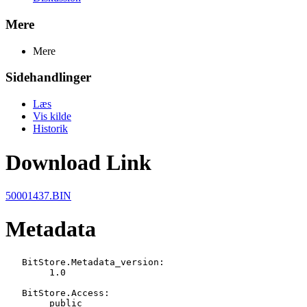
Mere
Mere
Sidehandlinger
Læs
Vis kilde
Historik
Download Link
50001437.BIN
Metadata
   BitStore.Metadata_version:

   	1.0

   BitStore.Access:

   	public
