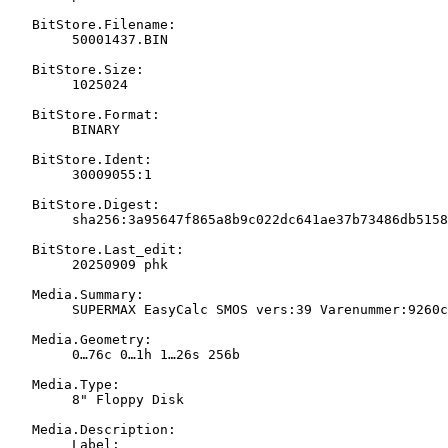
   BitStore.Filename:

   	50001437.BIN

   BitStore.Size:

   	1025024

   BitStore.Format:

   	BINARY

   BitStore.Ident:

   	30009055:1

   BitStore.Digest:

   	sha256:3a95647f865a8b9c022dc641ae37b73486db51583898670cc8f445d1d5a7abd1

   BitStore.Last_edit:

   	20250909 phk

   Media.Summary:

   	SUPERMAX EasyCalc SMOS vers:39 Varenummer:9260c

   Media.Geometry:

   	0…76c 0…1h 1…26s 256b

   Media.Type:

   	8" Floppy Disk

   Media.Description:

   	Label:
