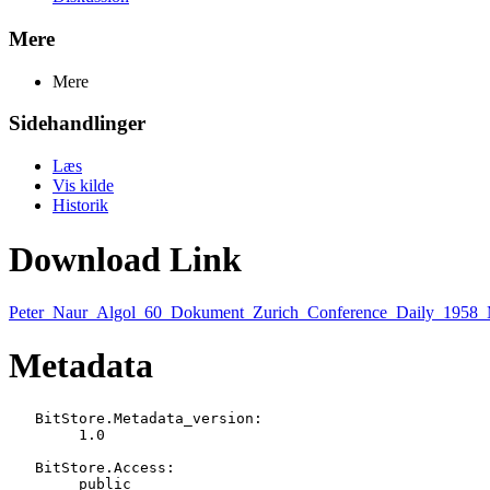
Mere
Mere
Sidehandlinger
Læs
Vis kilde
Historik
Download Link
Peter_Naur_Algol_60_Dokument_Zurich_Conference_Daily_1958_
Metadata
   BitStore.Metadata_version:

   	1.0

   BitStore.Access:

   	public
