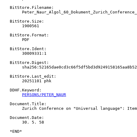
   BitStore.Filename:

   	Peter_Naur_Algol_60_Dokument_Zurich_Conference_Daily_1958_May_30_Items_32_to_37.pdf

   BitStore.Size:

   	1900561

   BitStore.Format:

   	PDF

   BitStore.Ident:

   	30009331:1

   BitStore.Digest:

   	sha256:52165dae0cd3c66f5df5bd3d9249158165aa8b52e8452d4b0a536bb23912664f

   BitStore.Last_edit:

   	20251101 phk

   DDHF.Keyword:

PERSONS/PETER_NAUR
   Document.Title:

   	Zurich Conference on "Universal language": Items 32-37

   Document.Date:

   	30. 5. 58
