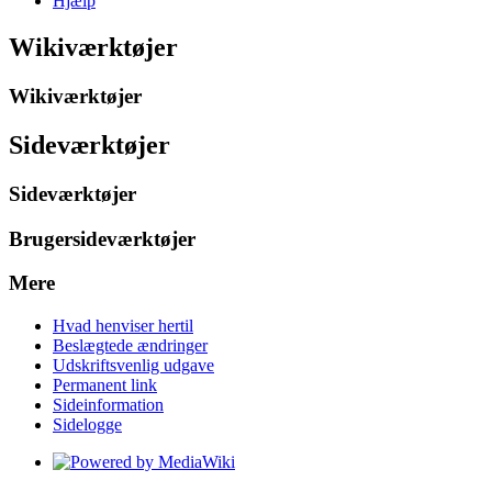
Hjælp
Wikiværktøjer
Wikiværktøjer
Sideværktøjer
Sideværktøjer
Brugersideværktøjer
Mere
Hvad henviser hertil
Beslægtede ændringer
Udskriftsvenlig udgave
Permanent link
Sideinformation
Sidelogge