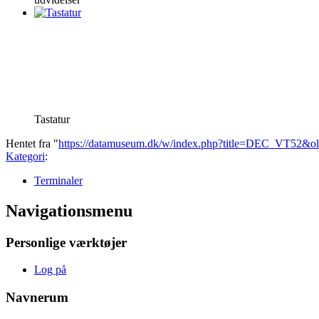
Tastatur
Hentet fra "
https://datamuseum.dk/w/index.php?title=DEC_VT52&o
Kategori
:
Terminaler
Navigationsmenu
Personlige værktøjer
Log på
Navnerum