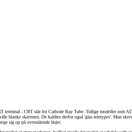
CRT terminal - CRT står for Cathode Ray Tube. Tidlige modeller som ADM
 ville blanke skærmen. De kaldtes derfor også 'glas teletypes'. Man skre
æge sig op på ovenstående linjer.