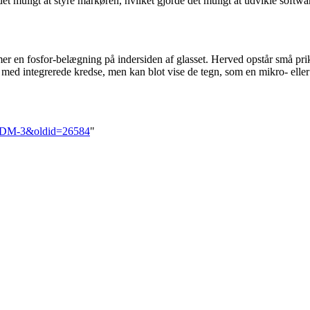
t muligt at styre markøren, hvilket gjorde det muligt at udvikle softw
r en fosfor-belægning på indersiden af glasset. Herved opstår små prikk
t med integrerede kredse, men kan blot vise de tegn, som en mikro- elle
r_ADM-3&oldid=26584
"