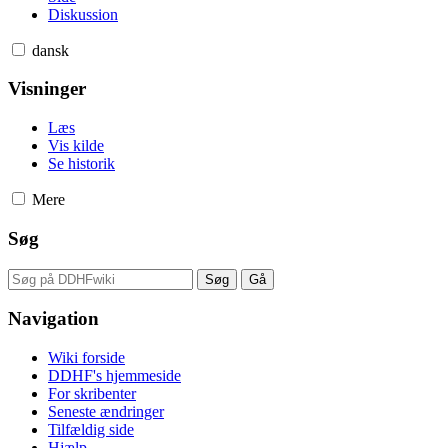
Diskussion
dansk
Visninger
Læs
Vis kilde
Se historik
Mere
Søg
Navigation
Wiki forside
DDHF's hjemmeside
For skribenter
Seneste ændringer
Tilfældig side
Hjælp