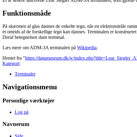
Et år senere lancerede Lear Siegler ADM-3A terminalen, som gjorde de
Funktionsmåde
På skærmen af glas dannes de enkelte tegn, når en elektronstråle ramme
et omrids af de forskellige tegn kan dannes. Terminalen er konstruere
Deraf betegnelsen dum terminal.
Læs mere om ADM-3A terminalen på
Wikipedia
.
Hentet fra "
https://datamuseum.dk/w/index.php?title=Lear_Siegle
Kategori
:
Terminaler
Navigationsmenu
Personlige værktøjer
Log på
Navnerum
Side