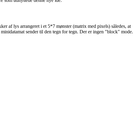
are som udnyttede denne nye ide.
er af lys arrangeret i et 5*7 mønster (matrix med pixels) således, at
r minidatamat sender til den tegn for tegn. Der er ingen "block" mode.