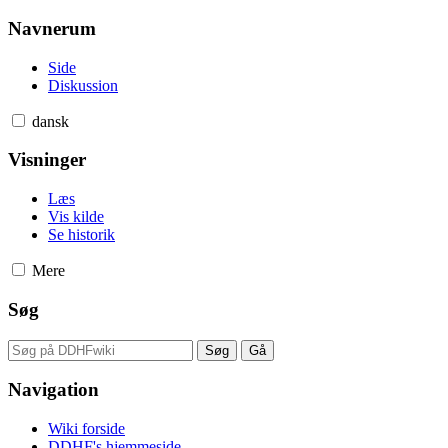
Navnerum
Side
Diskussion
dansk
Visninger
Læs
Vis kilde
Se historik
Mere
Søg
Navigation
Wiki forside
DDHF's hjemmeside