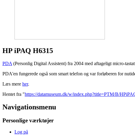
HP iPAQ H6315
PDA
(Personlig Digital Assistent) fra 2004 med aftageligt micro-tasta
PDA'en fungerede også som smart telefon og var forløberen for nutid
Læs mere
her
.
Hentet fra "
https://datamuseum.dk/w/index.php?title=PTM/B/HPi
Navigationsmenu
Personlige værktøjer
Log på