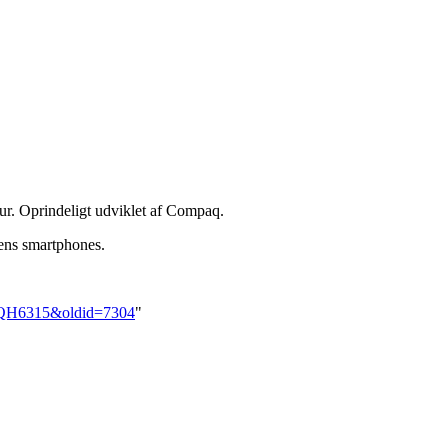
tur. Oprindeligt udviklet af Compaq.
ens smartphones.
PAQH6315&oldid=7304
"