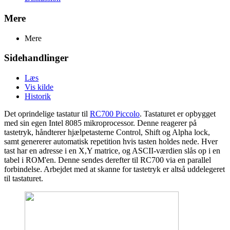
Mere
Mere
Sidehandlinger
Læs
Vis kilde
Historik
Det oprindelige tastatur til
RC700 Piccolo
. Tastaturet er opbygget
med sin egen Intel 8085 mikroprocessor. Denne reagerer på
tastetryk, håndterer hjælpetasterne Control, Shift og Alpha lock,
samt genererer automatisk repetition hvis tasten holdes nede. Hver
tast har en adresse i en X,Y matrice, og ASCII-værdien slås op i en
tabel i ROM'en. Denne sendes derefter til RC700 via en parallel
forbindelse. Arbejdet med at skanne for tastetryk er altså uddelegeret
til tastaturet.