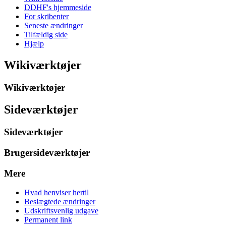
DDHF's hjemmeside
For skribenter
Seneste ændringer
Tilfældig side
Hjælp
Wikiværktøjer
Wikiværktøjer
Sideværktøjer
Sideværktøjer
Brugersideværktøjer
Mere
Hvad henviser hertil
Beslægtede ændringer
Udskriftsvenlig udgave
Permanent link