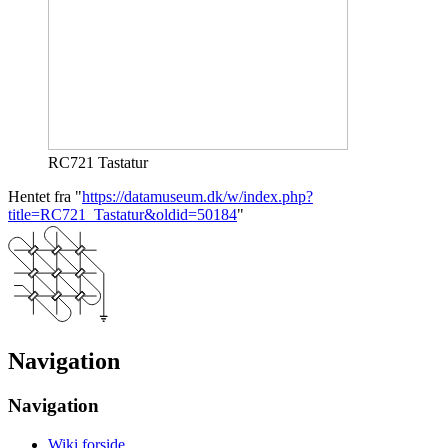
RC721 Tastatur
Hentet fra "
https://datamuseum.dk/w/index.php?
title=RC721_Tastatur&oldid=50184
"
Navigation
Navigation
Wiki forside