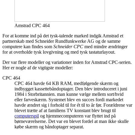
Amstrad CPC 464
For at komme ind på det tysk-talende marked indgik Amstrad et
partnerskab med Schneider Rundfunkwerke AG og de samme
computere kan findes som
Schneider CPC
med mindre ændringer
for at overholde tysk lovgivning og med tysk tastaturlayout.
Der var flere modeller og variationer inden for Amstrad CPC-serien.
Her er nogle af de vigtigste modeller:
CPC 464
CPC 464 havde 64 KB RAM, medfølgende skærm og
indbygget kassettebåndoptager. Den blev introduceret i juni
1984 i Storbritannien. man kunne vælge mellem sort/hvid
eller farveskærm. Systemet blev en succes fordi markedet
havde ændret sig i forhold til for ét til to år før. Forældrene var
blevet trætte af at familiens TV konstant blev brugt til
computerspil
og hjemmecomputeren var flyttet ind på
børneværelserne. Det var en blevet fordel at man ikke skulle
købe skærm og båndoptager separat.