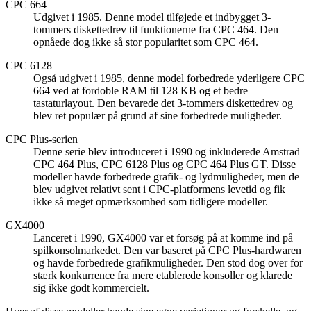
CPC 664
Udgivet i 1985. Denne model tilføjede et indbygget 3-
tommers diskettedrev til funktionerne fra CPC 464. Den
opnåede dog ikke så stor popularitet som CPC 464.
CPC 6128
Også udgivet i 1985, denne model forbedrede yderligere CPC
664 ved at fordoble RAM til 128 KB og et bedre
tastaturlayout. Den bevarede det 3-tommers diskettedrev og
blev ret populær på grund af sine forbedrede muligheder.
CPC Plus-serien
Denne serie blev introduceret i 1990 og inkluderede Amstrad
CPC 464 Plus, CPC 6128 Plus og CPC 464 Plus GT. Disse
modeller havde forbedrede grafik- og lydmuligheder, men de
blev udgivet relativt sent i CPC-platformens levetid og fik
ikke så meget opmærksomhed som tidligere modeller.
GX4000
Lanceret i 1990, GX4000 var et forsøg på at komme ind på
spilkonsolmarkedet. Den var baseret på CPC Plus-hardwaren
og havde forbedrede grafikmuligheder. Den stod dog over for
stærk konkurrence fra mere etablerede konsoller og klarede
sig ikke godt kommercielt.