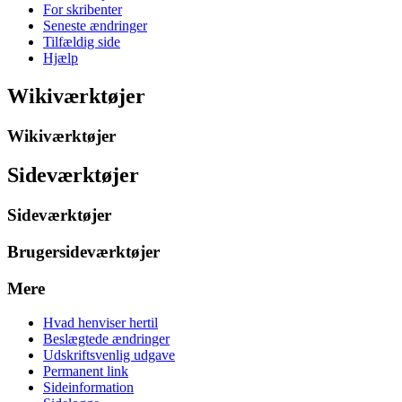
For skribenter
Seneste ændringer
Tilfældig side
Hjælp
Wikiværktøjer
Wikiværktøjer
Sideværktøjer
Sideværktøjer
Brugersideværktøjer
Mere
Hvad henviser hertil
Beslægtede ændringer
Udskriftsvenlig udgave
Permanent link
Sideinformation