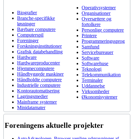
Operativsystemer
Biografier
Organisationer
Branche-specifikke
Oversættere og
løsninger
fortolkere
Bærbare computere
Personlige computere
Computerspil
Printere
Foreninger
Programmeringssprog
Forskningsinstitutioner
Samfund
Grafisk databehandling
Servicebureauer
Hardware
Software
Hardwareproducenter
Softwarehuse
Hjemmecomputere
Teknologi
Håndbyggede maskiner
Telekommunikation
Håndholdte computere
Terminaler
Industrielle computere
Uddannelse
Kontorautomatisering
Virksomheder
Lagringsmedier
Økonomisystemer
Mainframe systemer
Minidatamater
Foreningens aktuelle projekter
AutoArkæologen, Browser-venlige udgravninger af