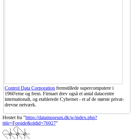
Control Data Corporation
fremstillede supercomputere i
1960'erne og frem. Firmaet drev også et antal datacentre
internationalt, og etablerede Cybernet - et af de største privat-
drevne netværk.
Hentet fra "
https://datamuseum.dk/w/index.php?
title=Forside&oldid=76927
"