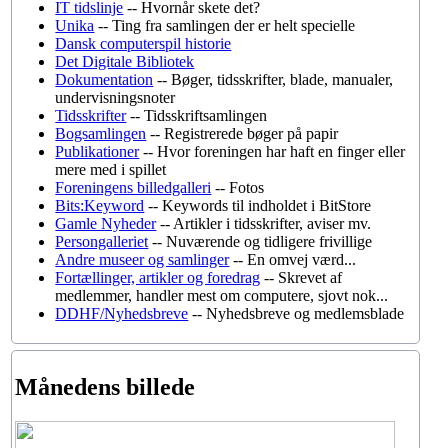
IT tidslinje
-- Hvornår skete det?
Unika
-- Ting fra samlingen der er helt specielle
Dansk computerspil historie
Det Digitale Bibliotek
Dokumentation
-- Bøger, tidsskrifter, blade, manualer,
undervisningsnoter
Tidsskrifter
-- Tidsskriftsamlingen
Bogsamlingen
-- Registrerede bøger på papir
Publikationer
-- Hvor foreningen har haft en finger eller
mere med i spillet
Foreningens billedgalleri
-- Fotos
Bits:Keyword
-- Keywords til indholdet i BitStore
Gamle Nyheder
-- Artikler i tidsskrifter, aviser mv.
Persongalleriet
-- Nuværende og tidligere frivillige
Andre museer og samlinger
-- En omvej værd...
Fortællinger, artikler og foredrag
-- Skrevet af
medlemmer, handler mest om computere, sjovt nok...
DDHF/Nyhedsbreve
-- Nyhedsbreve og medlemsblade
Månedens billede