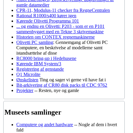
gamle datamedier
CPR-11, Modulus-11 checker fra RegneCentralen
Rational R1000/s400 kører igen
Kørende Olivetti Programma 101
... og endnu en Olivetti: P203 - som er en P101
sammenbygget med en Tekne 3 skrivemaskine
Historien om CONTEX regnemaskinerne
Olivetti PC samling
: Gennemgang af Olivetti PC
Computere, en beskrivelse af modellerne samt
istandsættelse af disse
RC8000 bring-up i Hedehusene
Kørende IBM System/3
Registrering af genstande
Q1 Microlite
Ønskelisten
Ting og sager vi gerne vil have fat i
Bit-arkivering af CR80 disk packs til CDC 9762
Projekter
-- Resten, nye og gamle
Museets samlinger
Computere og andet hardware
-- Nogle af dem i hvert
fald