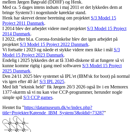
mellem Jørgen Bøgvald (DDHF) og Henk.
Med ca. 5 dages intens indsats i maj 2011 er det lykkedes dem at
bringe System/3 i nogenlunde køreklar stand.
Henk har skrevet denne beretning om projektet
S/3 Model 15
Project 2011 Danmark
.
I 2014 blev der arbejdet videre med projektet
S/3 Model 15 Project
2014 Danmark
.
I 2022, efter bl.a. Corona-forsinkelse blev der igen arbejdet på
projektet
S/3 Model 15 Project 2022 Danmark
.
Vi fortsatte i 2023 og nåede et stykke videre men ikke i mål
S/3
Model 15 Project 2023 Danmark
.
Endelig i 2025 lykkedes det at få 3340-diskene til at fungere så vi
kunne komme rigtig i gang med softwaren
S/3 Model 15 Project
2025 Danmark
.
Den 24/11 2025 blev systemet så IPL'et (IBM'sk for boot) på normal
vis igen efter 40 år!
S/3 IPL 2025
.
Med lidt "teknisk held" fik Jørgen 20/3 2026 også liv i en Memorex
1377-skærm så vi nu kan vise CCP-programmer, herunder nogle
simple spil
S/3 CCP games
.
Hentet fra "
https://datamuseum.dk/w/index.php?
title=Projekter/Kørende_IBM_System/3&oldid=73287
"