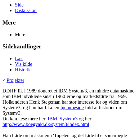
Side
Diskussion
Mere
Mere
Sidehandlinger
Læs
Vis kilde
Historik
<
Projekter
DDHF fik i 1989 doneret et IBM System/3, en mindre datamaskine
som IBM udviklede sidst i 1960-erne og markedsførte fra 1969.
Hollænderen Henk Stegeman har stor interesse for og viden om
System/3, og han har bl.a. en
hjemmeside
fuld af historier om
System/3.
Du kan læse mere her:
IBM_System/3
og her:
http://www.boegvald.dk/system3/index.html
Han hørte om maskinen i 'Tapeten' og det førte til et samarbejde