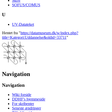
Skriv
SOFUS/COMUS
U
UV-Datateket
Hentet fra "
https://datamuseum.dk/w/index.php?
title=Kategori:Uddannelse&oldid=33711
"
Navigation
Navigation
Wiki forside
DDHF's hjemmeside
For skribenter
Seneste ændringer