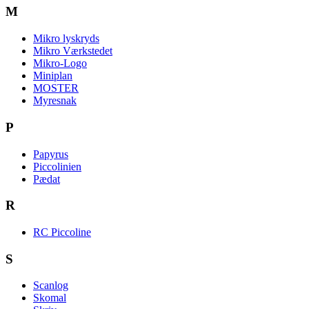
M
Mikro lyskryds
Mikro Værkstedet
Mikro-Logo
Miniplan
MOSTER
Myresnak
P
Papyrus
Piccolinien
Pædat
R
RC Piccoline
S
Scanlog
Skomal