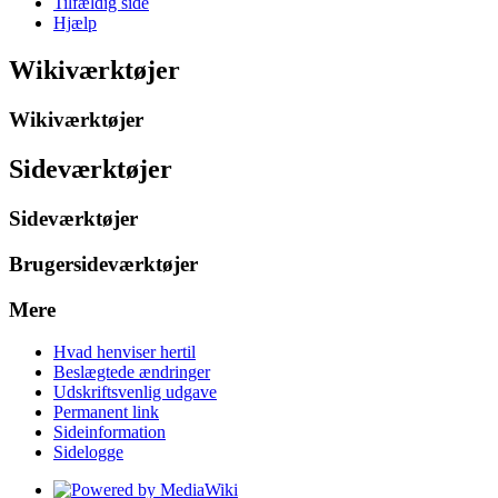
Tilfældig side
Hjælp
Wikiværktøjer
Wikiværktøjer
Sideværktøjer
Sideværktøjer
Brugersideværktøjer
Mere
Hvad henviser hertil
Beslægtede ændringer
Udskriftsvenlig udgave
Permanent link
Sideinformation
Sidelogge