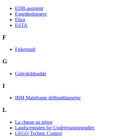
EDB-assistent
Egnethedsprøve
Eliza
ESTA
F
Fiskerispil
G
Gulvskildpadde
I
IBM Mainframe driftsuddannelse
L
La chasse au trésor
Landscentralen for Undervisningsmidler
LEGO Technic Control