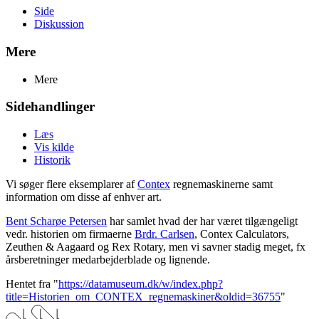
Side
Diskussion
Mere
Mere
Sidehandlinger
Læs
Vis kilde
Historik
Vi søger flere eksemplarer af
Contex
regnemaskinerne samt
information om disse af enhver art.
Bent Scharøe Petersen
har samlet hvad der har været tilgængeligt
vedr. historien om firmaerne
Brdr. Carlsen
, Contex Calculators,
Zeuthen & Aagaard og Rex Rotary, men vi savner stadig meget, fx
årsberetninger medarbejderblade og lignende.
Hentet fra "
https://datamuseum.dk/w/index.php?
title=Historien_om_CONTEX_regnemaskiner&oldid=36755
"