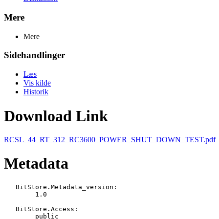
Mere
Mere
Sidehandlinger
Læs
Vis kilde
Historik
Download Link
RCSL_44_RT_312_RC3600_POWER_SHUT_DOWN_TEST.pdf
Metadata
   BitStore.Metadata_version:

   	1.0

   BitStore.Access:

   	public
