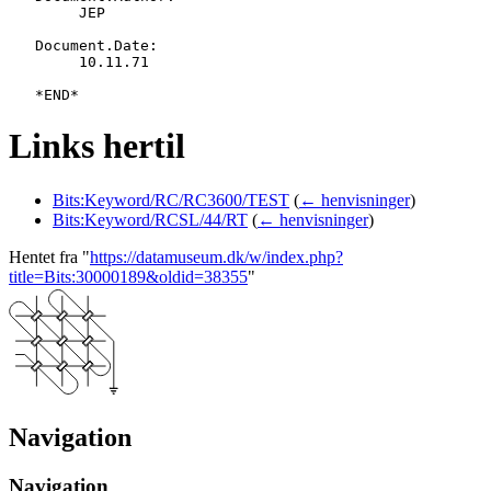
   	JEP

   Document.Date:

   	10.11.71

Links hertil
Bits:Keyword/RC/RC3600/TEST
(
← henvisninger
)
Bits:Keyword/RCSL/44/RT
(
← henvisninger
)
Hentet fra "
https://datamuseum.dk/w/index.php?
title=Bits:30000189&oldid=38355
"
Navigation
Navigation