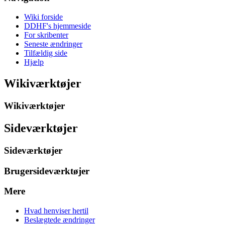
Wiki forside
DDHF's hjemmeside
For skribenter
Seneste ændringer
Tilfældig side
Hjælp
Wikiværktøjer
Wikiværktøjer
Sideværktøjer
Sideværktøjer
Brugersideværktøjer
Mere
Hvad henviser hertil
Beslægtede ændringer