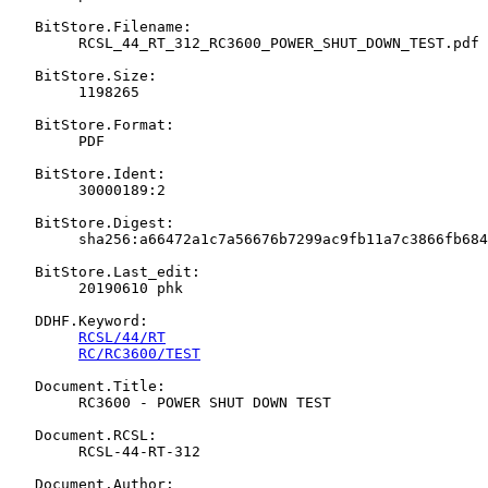
   BitStore.Filename:

   	RCSL_44_RT_312_RC3600_POWER_SHUT_DOWN_TEST.pdf

   BitStore.Size:

   	1198265

   BitStore.Format:

   	PDF

   BitStore.Ident:

   	30000189:2

   BitStore.Digest:

   	sha256:a66472a1c7a56676b7299ac9fb11a7c3866fb6845ea12033101131e2367434a4

   BitStore.Last_edit:

   	20190610 phk

   DDHF.Keyword:

RCSL/44/RT
RC/RC3600/TEST
   Document.Title:

   	RC3600 - POWER SHUT DOWN TEST

   Document.RCSL:

   	RCSL-44-RT-312

   Document.Author:
