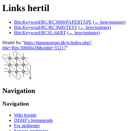
Links hertil
Bits:Keyword/RC/RC3600/PAPERTAPE
(
← henvisninger
)
Bits:Keyword/RC/RC3600/TEST
(
← henvisninger
)
Bits:Keyword/RCSL/44/RT
(
← henvisninger
)
Hentet fra "
https://datamuseum.dk/w/index.php?
title=Bits:30000438&oldid=55217
"
Navigation
Navigation
Wiki forside
DDHF's hjemmeside
For skribenter
Seneste ændringer