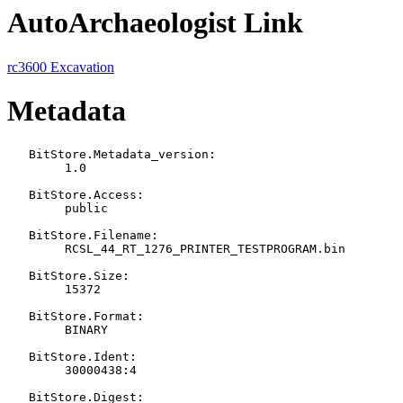
AutoArchaeologist Link
rc3600 Excavation
Metadata
   BitStore.Metadata_version:

   	1.0

   BitStore.Access:

   	public

   BitStore.Filename:

   	RCSL_44_RT_1276_PRINTER_TESTPROGRAM.bin

   BitStore.Size:

   	15372

   BitStore.Format:

   	BINARY

   BitStore.Ident:

   	30000438:4

   BitStore.Digest:
