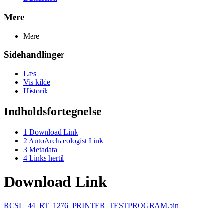
Mere
Mere
Sidehandlinger
Læs
Vis kilde
Historik
Indholdsfortegnelse
1
Download Link
2
AutoArchaeologist Link
3
Metadata
4
Links hertil
Download Link
RCSL_44_RT_1276_PRINTER_TESTPROGRAM.bin