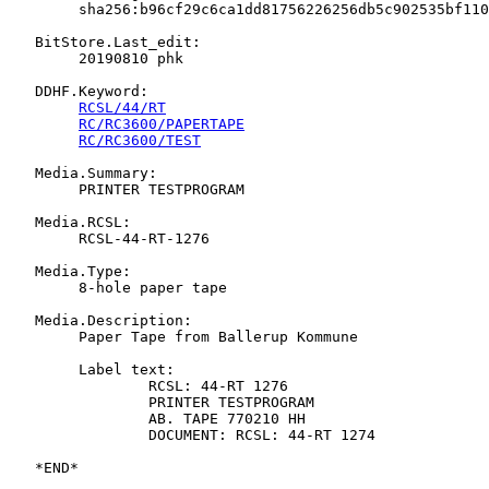
   	sha256:b96cf29c6ca1dd81756226256db5c902535bf1109fb1370d75bff5c6cf213354

   BitStore.Last_edit:

   	20190810 phk

   DDHF.Keyword:

RCSL/44/RT
RC/RC3600/PAPERTAPE
RC/RC3600/TEST
   Media.Summary:

   	PRINTER TESTPROGRAM

   Media.RCSL:

   	RCSL-44-RT-1276

   Media.Type:

   	8-hole paper tape

   Media.Description:

   	Paper Tape from Ballerup Kommune

   	Label text:

   		RCSL: 44-RT 1276

   		PRINTER TESTPROGRAM

   		AB. TAPE 770210 HH

   		DOCUMENT: RCSL: 44-RT 1274
