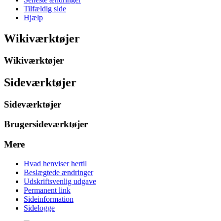
Tilfældig side
Hjælp
Wikiværktøjer
Wikiværktøjer
Sideværktøjer
Sideværktøjer
Brugersideværktøjer
Mere
Hvad henviser hertil
Beslægtede ændringer
Udskriftsvenlig udgave
Permanent link
Sideinformation
Sidelogge