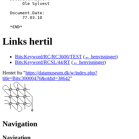
   	Ole Sylvest

   Document.Date:

   	77.03.10

Links hertil
Bits:Keyword/RC/RC3600/TEST
(
← henvisninger
)
Bits:Keyword/RCSL/44/RT
(
← henvisninger
)
Hentet fra "
https://datamuseum.dk/w/index.php?
title=Bits:30000476&oldid=38642
"
Navigation
Navigation