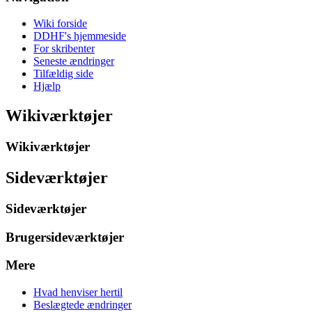
Wiki forside
DDHF's hjemmeside
For skribenter
Seneste ændringer
Tilfældig side
Hjælp
Wikiværktøjer
Wikiværktøjer
Sideværktøjer
Sideværktøjer
Brugersideværktøjer
Mere
Hvad henviser hertil
Beslægtede ændringer