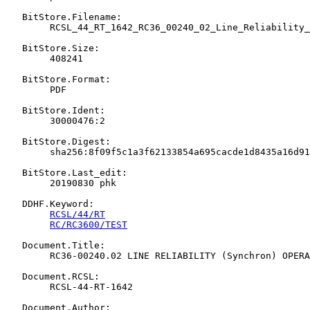
   BitStore.Filename:

   	RCSL_44_RT_1642_RC36_00240_02_Line_Reliability_Synchron_Operating_Instrction.pdf

   BitStore.Size:

   	408241

   BitStore.Format:

   	PDF

   BitStore.Ident:

   	30000476:2

   BitStore.Digest:

   	sha256:8f09f5c1a3f62133854a695cacde1d8435a16d91c296a86341ae41c34c6f370f

   BitStore.Last_edit:

   	20190830 phk

   DDHF.Keyword:

RCSL/44/RT
RC/RC3600/TEST
   Document.Title:

   	RC36-00240.02 LINE RELIABILITY (Synchron) OPERATING INSTRUCTION

   Document.RCSL:

   	RCSL-44-RT-1642

   Document.Author:
