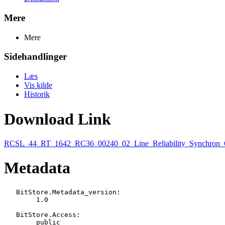
Mere
Mere
Sidehandlinger
Læs
Vis kilde
Historik
Download Link
RCSL_44_RT_1642_RC36_00240_02_Line_Reliability_Synchron_Ope
Metadata
   BitStore.Metadata_version:

   	1.0

   BitStore.Access:

   	public
