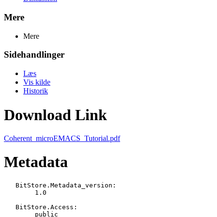
Mere
Mere
Sidehandlinger
Læs
Vis kilde
Historik
Download Link
Coherent_microEMACS_Tutorial.pdf
Metadata
   BitStore.Metadata_version:

   	1.0

   BitStore.Access:

   	public
