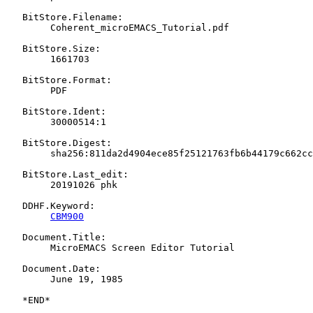
   BitStore.Filename:

   	Coherent_microEMACS_Tutorial.pdf

   BitStore.Size:

   	1661703

   BitStore.Format:

   	PDF

   BitStore.Ident:

   	30000514:1

   BitStore.Digest:

   	sha256:811da2d4904ece85f25121763fb6b44179c662cccd9859c53d234ca34034e2af

   BitStore.Last_edit:

   	20191026 phk

   DDHF.Keyword:

CBM900
   Document.Title:

   	MicroEMACS Screen Editor Tutorial

   Document.Date:

   	June 19, 1985
