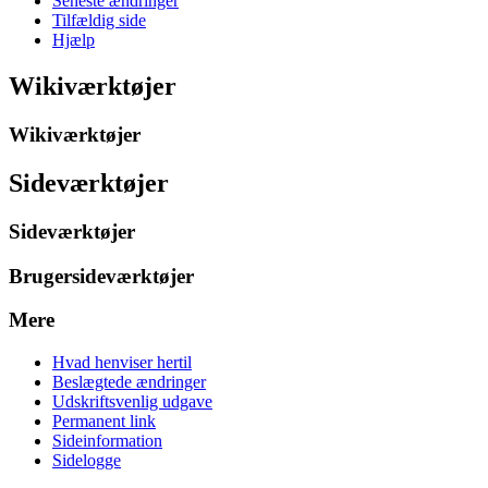
Seneste ændringer
Tilfældig side
Hjælp
Wikiværktøjer
Wikiværktøjer
Sideværktøjer
Sideværktøjer
Brugersideværktøjer
Mere
Hvad henviser hertil
Beslægtede ændringer
Udskriftsvenlig udgave
Permanent link
Sideinformation
Sidelogge