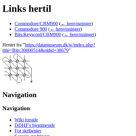
Links hertil
Commodore/CBM900
(
← henvisninger
)
Commodore 900
(
← henvisninger
)
Bits:Keyword/CBM900
(
← henvisninger
)
Hentet fra "
https://datamuseum.dk/w/index.php?
title=Bits:30000514&oldid=38679
"
Navigation
Navigation
Wiki forside
DDHF's hjemmeside
For skribenter