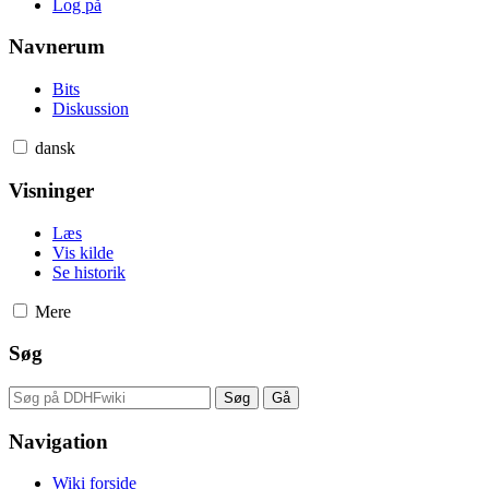
Log på
Navnerum
Bits
Diskussion
dansk
Visninger
Læs
Vis kilde
Se historik
Mere
Søg
Navigation
Wiki forside