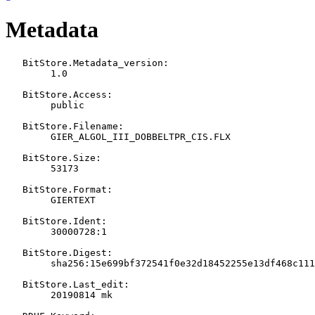
Metadata
   BitStore.Metadata_version:

   	1.0

   BitStore.Access:

   	public

   BitStore.Filename:

   	GIER_ALGOL_III_DOBBELTPR_CIS.FLX

   BitStore.Size:

   	53173

   BitStore.Format:

   	GIERTEXT

   BitStore.Ident:

   	30000728:1

   BitStore.Digest:

   	sha256:15e699bf372541f0e32d18452255e13df468c111092fa2e4b4158ac28eb60bea

   BitStore.Last_edit:

   	20190814 mk
