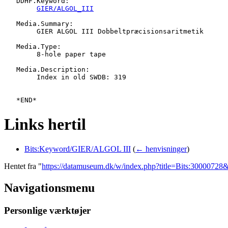
   DDHF.Keyword:

GIER/ALGOL_III
   Media.Summary:

   	GIER ALGOL III Dobbeltpræcisionsaritmetik

   Media.Type:

   	8-hole paper tape

   Media.Description:

   	Index in old SWDB: 319

Links hertil
Bits:Keyword/GIER/ALGOL III
(
← henvisninger
)
Hentet fra "
https://datamuseum.dk/w/index.php?title=Bits:3000072
Navigationsmenu
Personlige værktøjer